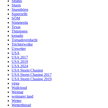
Stratus
Sturm
Sturmböen
Superzelle
SÖM
Sömmerda
Texas
Thüringen
tornado
Tornadoverdacht
Trichterwolke
Unwetter
USA
USA 2017
USA 2019
USA 2024
USA Storm Chasing
USA Storm Chasing 2017
USA Storm Chasing 2019
virga
Wallcloud
Weimar
weimarer land
Wetter
Wetterthread