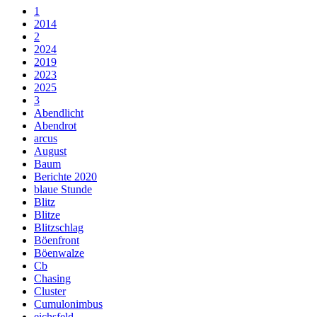
1
2014
2
2024
2019
2023
2025
3
Abendlicht
Abendrot
arcus
August
Baum
Berichte 2020
blaue Stunde
Blitz
Blitze
Blitzschlag
Böenfront
Böenwalze
Cb
Chasing
Cluster
Cumulonimbus
eichsfeld