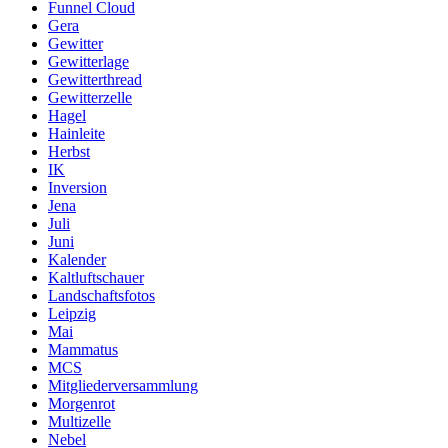
Funnel Cloud
Gera
Gewitter
Gewitterlage
Gewitterthread
Gewitterzelle
Hagel
Hainleite
Herbst
IK
Inversion
Jena
Juli
Juni
Kalender
Kaltluftschauer
Landschaftsfotos
Leipzig
Mai
Mammatus
MCS
Mitgliederversammlung
Morgenrot
Multizelle
Nebel