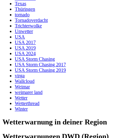
Texas
Thüringen
tornado
Tornadoverdacht
Trichterwolke
Unwetter
USA
USA 2017
USA 2019
USA 2024
USA Storm Chasing
USA Storm Chasing 2017
USA Storm Chasing 2019
virga
Wallcloud
Weimar
weimarer land
Wetter
Wetterthread
Winter
Wetterwarnung in deiner Region
Wetterwarnungen DWD (Region)