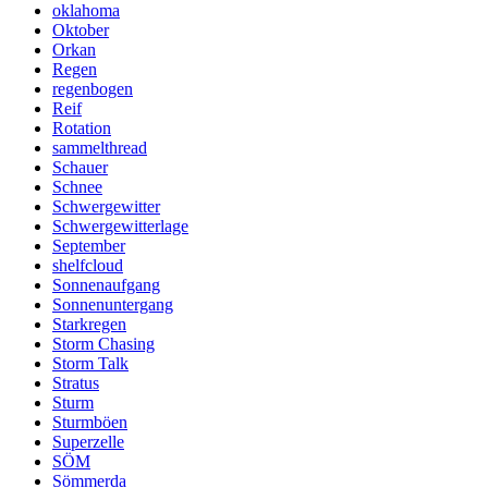
oklahoma
Oktober
Orkan
Regen
regenbogen
Reif
Rotation
sammelthread
Schauer
Schnee
Schwergewitter
Schwergewitterlage
September
shelfcloud
Sonnenaufgang
Sonnenuntergang
Starkregen
Storm Chasing
Storm Talk
Stratus
Sturm
Sturmböen
Superzelle
SÖM
Sömmerda