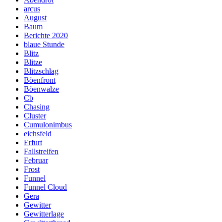
arcus
August
Baum
Berichte 2020
blaue Stunde
Blitz
Blitze
Blitzschlag
Böenfront
Böenwalze
Cb
Chasing
Cluster
Cumulonimbus
eichsfeld
Erfurt
Fallstreifen
Februar
Frost
Funnel
Funnel Cloud
Gera
Gewitter
Gewitterlage