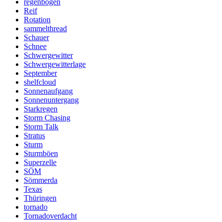
regenbogen
Reif
Rotation
sammelthread
Schauer
Schnee
Schwergewitter
Schwergewitterlage
September
shelfcloud
Sonnenaufgang
Sonnenuntergang
Starkregen
Storm Chasing
Storm Talk
Stratus
Sturm
Sturmböen
Superzelle
SÖM
Sömmerda
Texas
Thüringen
tornado
Tornadoverdacht