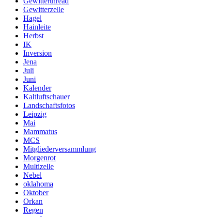
Gewitterthread
Gewitterzelle
Hagel
Hainleite
Herbst
IK
Inversion
Jena
Juli
Juni
Kalender
Kaltluftschauer
Landschaftsfotos
Leipzig
Mai
Mammatus
MCS
Mitgliederversammlung
Morgenrot
Multizelle
Nebel
oklahoma
Oktober
Orkan
Regen