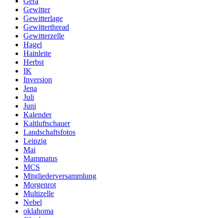
Gera
Gewitter
Gewitterlage
Gewitterthread
Gewitterzelle
Hagel
Hainleite
Herbst
IK
Inversion
Jena
Juli
Juni
Kalender
Kaltluftschauer
Landschaftsfotos
Leipzig
Mai
Mammatus
MCS
Mitgliederversammlung
Morgenrot
Multizelle
Nebel
oklahoma