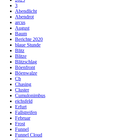
3
Abendlicht
Abendrot
arcus
August
Baum
Berichte 2020
blaue Stunde
Blitz
Blitze
Blitzschlag
Böenfront
Böenwalze
Cb
Chasing
Cluster
Cumulonimbus
eichsfeld
Erfurt
Fallstreifen
Februar
Frost
Funnel
Funnel Cloud