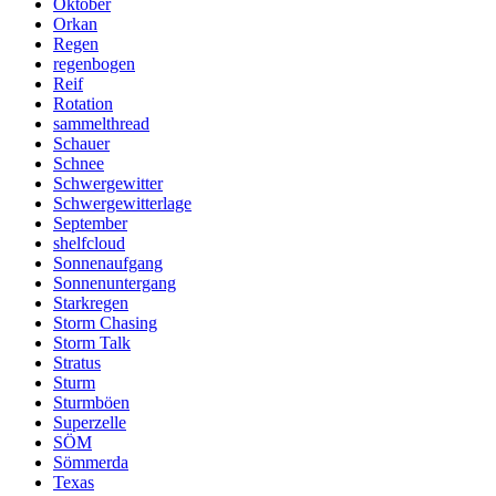
Oktober
Orkan
Regen
regenbogen
Reif
Rotation
sammelthread
Schauer
Schnee
Schwergewitter
Schwergewitterlage
September
shelfcloud
Sonnenaufgang
Sonnenuntergang
Starkregen
Storm Chasing
Storm Talk
Stratus
Sturm
Sturmböen
Superzelle
SÖM
Sömmerda
Texas