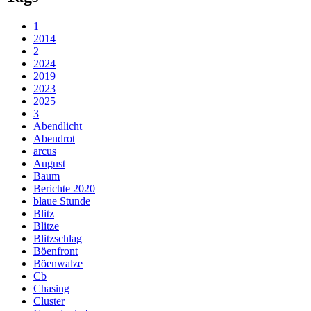
1
2014
2
2024
2019
2023
2025
3
Abendlicht
Abendrot
arcus
August
Baum
Berichte 2020
blaue Stunde
Blitz
Blitze
Blitzschlag
Böenfront
Böenwalze
Cb
Chasing
Cluster