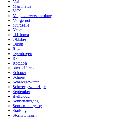
Mai
Mammatus
MCS
Mitgliederversammlung
Morgenrot
Multizelle
Nebel
oklahoma
Oktober
Orkan
Regen
regenbogen
Reif
Rotation
sammelthread
Schauer
Schnee
Schwergewitter
Schwergewitterlage
September
shelfcloud
Sonnenaufgang
Sonnenuntergang
Starkregen
Storm Chasing