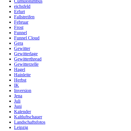
Cumulonimbus
eichsfeld
Erfurt
Fallstreifen
Februar
Frost
Funnel
Funnel Cloud
Gera
Gewitter
Gewitterlage
Gewitterthread
Gewitterzelle
Hagel
Hainleite
Herbst
IK
Inversion
Jena
Juli
Juni
Kalender
Kaltluftschauer
Landschaftsfotos
Leipzig