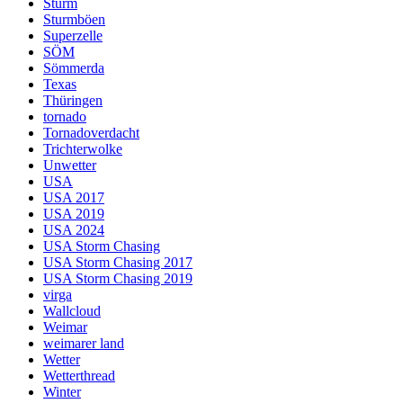
Sturm
Sturmböen
Superzelle
SÖM
Sömmerda
Texas
Thüringen
tornado
Tornadoverdacht
Trichterwolke
Unwetter
USA
USA 2017
USA 2019
USA 2024
USA Storm Chasing
USA Storm Chasing 2017
USA Storm Chasing 2019
virga
Wallcloud
Weimar
weimarer land
Wetter
Wetterthread
Winter