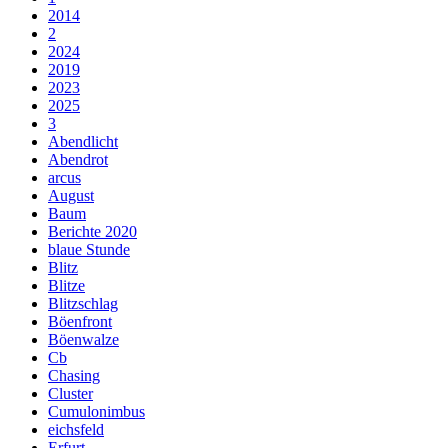
2014
2
2024
2019
2023
2025
3
Abendlicht
Abendrot
arcus
August
Baum
Berichte 2020
blaue Stunde
Blitz
Blitze
Blitzschlag
Böenfront
Böenwalze
Cb
Chasing
Cluster
Cumulonimbus
eichsfeld
Erfurt