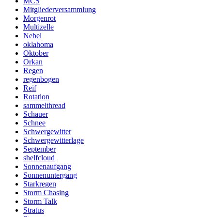
MCS
Mitgliederversammlung
Morgenrot
Multizelle
Nebel
oklahoma
Oktober
Orkan
Regen
regenbogen
Reif
Rotation
sammelthread
Schauer
Schnee
Schwergewitter
Schwergewitterlage
September
shelfcloud
Sonnenaufgang
Sonnenuntergang
Starkregen
Storm Chasing
Storm Talk
Stratus