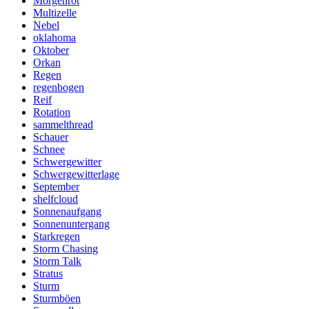
Morgenrot
Multizelle
Nebel
oklahoma
Oktober
Orkan
Regen
regenbogen
Reif
Rotation
sammelthread
Schauer
Schnee
Schwergewitter
Schwergewitterlage
September
shelfcloud
Sonnenaufgang
Sonnenuntergang
Starkregen
Storm Chasing
Storm Talk
Stratus
Sturm
Sturmböen