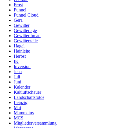
Frost
Funnel
Funnel Cloud
Gera
Gewitter
Gewitterlage
Gewitterthread
Gewitterzelle
Hagel
Hainleite
Herbst
IK
Inversion
Jena
Juli
Juni
Kalender
Kaltluftschauer
Landschaftsfotos
Leipzig
Mai
Mammatus
MCS
Mitgliederversammlung