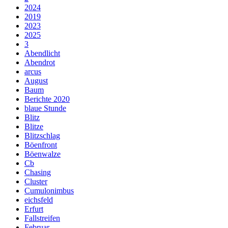
2024
2019
2023
2025
3
Abendlicht
Abendrot
arcus
August
Baum
Berichte 2020
blaue Stunde
Blitz
Blitze
Blitzschlag
Böenfront
Böenwalze
Cb
Chasing
Cluster
Cumulonimbus
eichsfeld
Erfurt
Fallstreifen
Februar