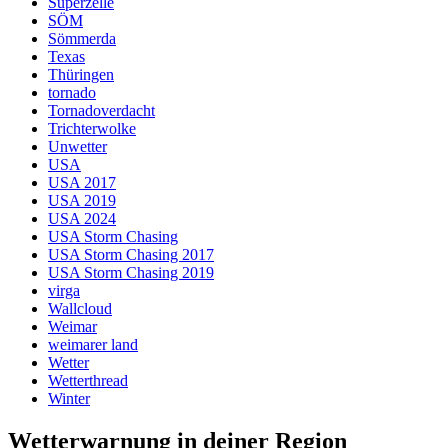
Superzelle
SÖM
Sömmerda
Texas
Thüringen
tornado
Tornadoverdacht
Trichterwolke
Unwetter
USA
USA 2017
USA 2019
USA 2024
USA Storm Chasing
USA Storm Chasing 2017
USA Storm Chasing 2019
virga
Wallcloud
Weimar
weimarer land
Wetter
Wetterthread
Winter
Wetterwarnung in deiner Region