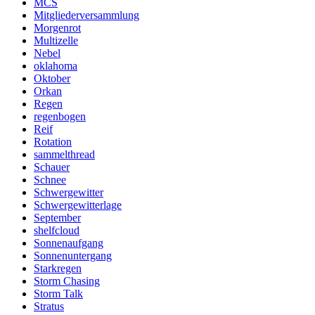
MCS
Mitgliederversammlung
Morgenrot
Multizelle
Nebel
oklahoma
Oktober
Orkan
Regen
regenbogen
Reif
Rotation
sammelthread
Schauer
Schnee
Schwergewitter
Schwergewitterlage
September
shelfcloud
Sonnenaufgang
Sonnenuntergang
Starkregen
Storm Chasing
Storm Talk
Stratus