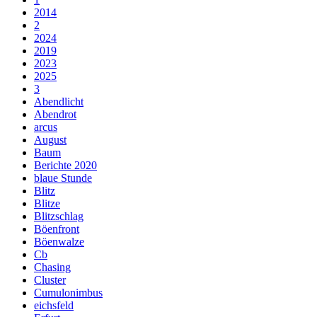
2014
2
2024
2019
2023
2025
3
Abendlicht
Abendrot
arcus
August
Baum
Berichte 2020
blaue Stunde
Blitz
Blitze
Blitzschlag
Böenfront
Böenwalze
Cb
Chasing
Cluster
Cumulonimbus
eichsfeld