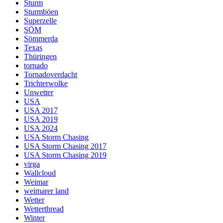
Sturm
Sturmböen
Superzelle
SÖM
Sömmerda
Texas
Thüringen
tornado
Tornadoverdacht
Trichterwolke
Unwetter
USA
USA 2017
USA 2019
USA 2024
USA Storm Chasing
USA Storm Chasing 2017
USA Storm Chasing 2019
virga
Wallcloud
Weimar
weimarer land
Wetter
Wetterthread
Winter