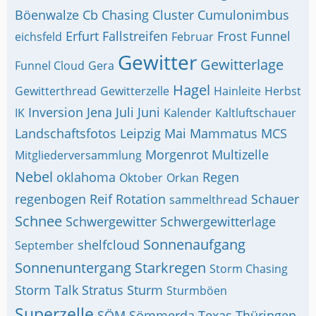
Böenwalze
Cb
Chasing
Cluster
Cumulonimbus
Erfurt
Fallstreifen
Frost
Funnel
eichsfeld
Februar
Gewitter
Gewitterlage
Funnel Cloud
Gera
Hagel
Gewitterthread
Gewitterzelle
Hainleite
Herbst
Inversion
Jena
Juli
Juni
IK
Kalender
Kaltluftschauer
Landschaftsfotos
Leipzig
Mai
Mammatus
MCS
Morgenrot
Multizelle
Mitgliederversammlung
Nebel
oklahoma
Regen
Oktober
Orkan
regenbogen
Reif
Rotation
Schauer
sammelthread
Schnee
Schwergewitter
Schwergewitterlage
Sonnenaufgang
shelfcloud
September
Sonnenuntergang
Starkregen
Storm Chasing
Storm Talk
Stratus
Sturm
Sturmböen
Superzelle
SÖM
Sömmerda
Texas
Thüringen