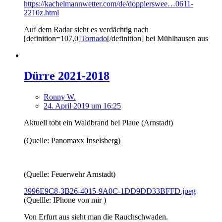
https://kachelmannwetter.com/de/dopplerswee…0611-
2210z.html
Auf dem Radar sieht es verdächtig nach
[definition=107,0]
Tornado
[/definition] bei Mühlhausen aus
Dürre 2021-2018
Ronny W.
24. April 2019 um 16:25
Aktuell tobt ein Waldbrand bei Plaue (Arnstadt)
(Quelle: Panomaxx Inselsberg)
(Quelle: Feuerwehr Arnstadt)
3996E9C8-3B26-4015-9A0C-1DD9DD33BFFD.jpeg
(Quellle: IPhone von mir )
Von Erfurt aus sieht man die Rauchschwaden.