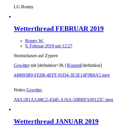
LG Ronny
Wetterthread FEBRUAR 2019
Ronny W.
9. Februar 2019 um 12:27
Stormchasen auf Zypern
Gewitter
mit [definition=38,1]
Funnel
[/definition]
449693B9-FE6B-4EFF-91D4-3E3E14F9B8A5.jpeg
Nettes
Gewitter
A8A1B1A3-68C2-434E-A16A-50BBFA00122C.jpeg
Wetterthread JANUAR 2019