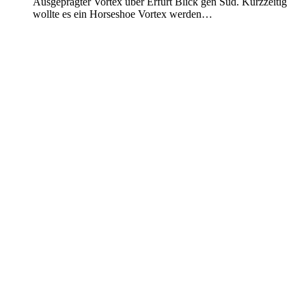
Ausgeprägter Vortex über Erfurt Blick gen Süd. Kurzzeitig
wollte es ein Horseshoe Vortex werden…