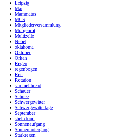
Leipzig
Mai
Mammatus
MCS
Mitgliederversammlung
Morgenrot
Multizelle
Nebel
oklahoma
Oktober
Orkan
Regen
regenbogen
Reif
Rotation
sammelthread
Schauer
Schnee
Schwergewitter
Schwergewitterlage
September
shelfcloud
Sonnenaufgang
Sonnenuntergang
Starkregen