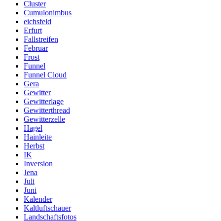
Cluster
Cumulonimbus
eichsfeld
Erfurt
Fallstreifen
Februar
Frost
Funnel
Funnel Cloud
Gera
Gewitter
Gewitterlage
Gewitterthread
Gewitterzelle
Hagel
Hainleite
Herbst
IK
Inversion
Jena
Juli
Juni
Kalender
Kaltluftschauer
Landschaftsfotos