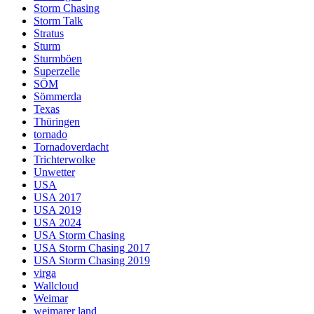
Storm Chasing
Storm Talk
Stratus
Sturm
Sturmböen
Superzelle
SÖM
Sömmerda
Texas
Thüringen
tornado
Tornadoverdacht
Trichterwolke
Unwetter
USA
USA 2017
USA 2019
USA 2024
USA Storm Chasing
USA Storm Chasing 2017
USA Storm Chasing 2019
virga
Wallcloud
Weimar
weimarer land