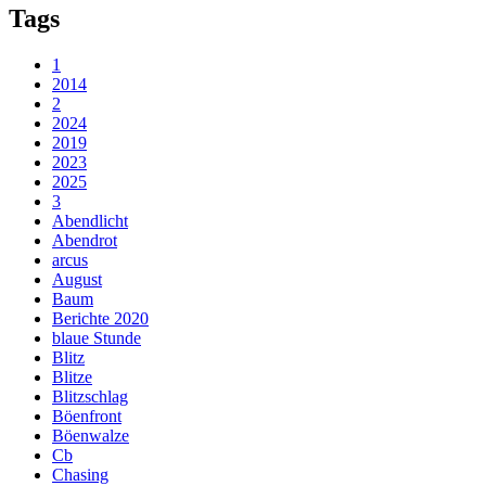
Tags
1
2014
2
2024
2019
2023
2025
3
Abendlicht
Abendrot
arcus
August
Baum
Berichte 2020
blaue Stunde
Blitz
Blitze
Blitzschlag
Böenfront
Böenwalze
Cb
Chasing