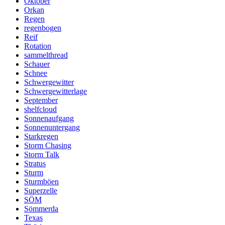
Oktober
Orkan
Regen
regenbogen
Reif
Rotation
sammelthread
Schauer
Schnee
Schwergewitter
Schwergewitterlage
September
shelfcloud
Sonnenaufgang
Sonnenuntergang
Starkregen
Storm Chasing
Storm Talk
Stratus
Sturm
Sturmböen
Superzelle
SÖM
Sömmerda
Texas