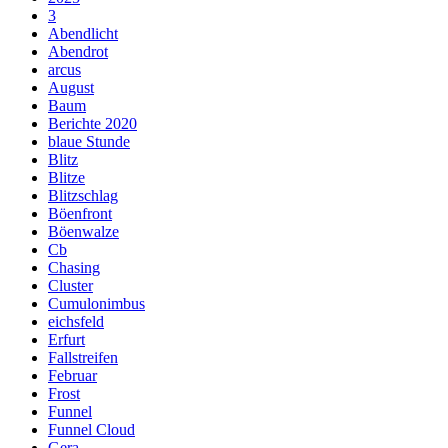
3
Abendlicht
Abendrot
arcus
August
Baum
Berichte 2020
blaue Stunde
Blitz
Blitze
Blitzschlag
Böenfront
Böenwalze
Cb
Chasing
Cluster
Cumulonimbus
eichsfeld
Erfurt
Fallstreifen
Februar
Frost
Funnel
Funnel Cloud
Gera