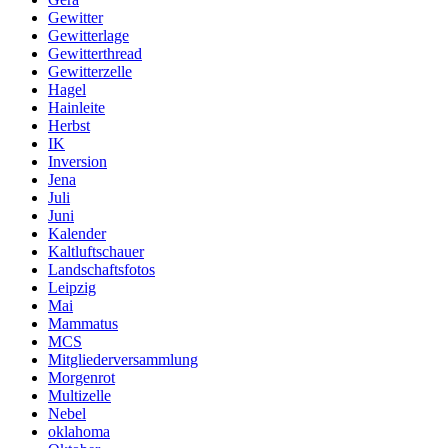
Gewitter
Gewitterlage
Gewitterthread
Gewitterzelle
Hagel
Hainleite
Herbst
IK
Inversion
Jena
Juli
Juni
Kalender
Kaltluftschauer
Landschaftsfotos
Leipzig
Mai
Mammatus
MCS
Mitgliederversammlung
Morgenrot
Multizelle
Nebel
oklahoma