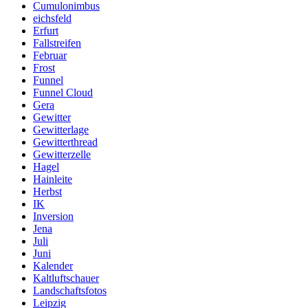
Cumulonimbus
eichsfeld
Erfurt
Fallstreifen
Februar
Frost
Funnel
Funnel Cloud
Gera
Gewitter
Gewitterlage
Gewitterthread
Gewitterzelle
Hagel
Hainleite
Herbst
IK
Inversion
Jena
Juli
Juni
Kalender
Kaltluftschauer
Landschaftsfotos
Leipzig