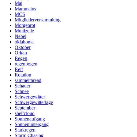
Mai
Mammatus
MCS
Mitgliederversammlung
Morgenrot
Multizelle
Nebel
oklahoma
Oktober
Orkan
Regen
regenbogen
Reif
Rotation
sammelthread
Schauer
Schnee
Schwergewitter
Schwergewitterlage
September
shelfcloud
Sonnenaufgang
Sonnenuntergang
Starkregen
Storm Chasing