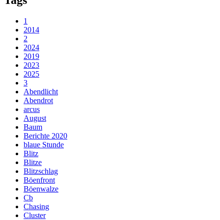
1
2014
2
2024
2019
2023
2025
3
Abendlicht
Abendrot
arcus
August
Baum
Berichte 2020
blaue Stunde
Blitz
Blitze
Blitzschlag
Böenfront
Böenwalze
Cb
Chasing
Cluster