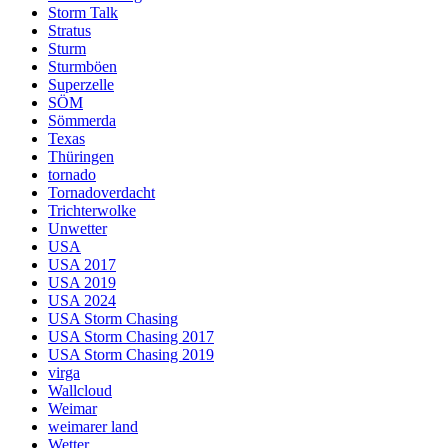
Storm Talk
Stratus
Sturm
Sturmböen
Superzelle
SÖM
Sömmerda
Texas
Thüringen
tornado
Tornadoverdacht
Trichterwolke
Unwetter
USA
USA 2017
USA 2019
USA 2024
USA Storm Chasing
USA Storm Chasing 2017
USA Storm Chasing 2019
virga
Wallcloud
Weimar
weimarer land
Wetter