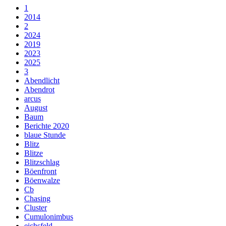
1
2014
2
2024
2019
2023
2025
3
Abendlicht
Abendrot
arcus
August
Baum
Berichte 2020
blaue Stunde
Blitz
Blitze
Blitzschlag
Böenfront
Böenwalze
Cb
Chasing
Cluster
Cumulonimbus
eichsfeld