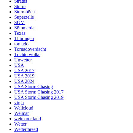
Stratus
Sturm
Sturmböen
Superzelle
SÖM
Sömmerda
Texas
Thüringen
tornado
Tornadoverdacht
Trichterwolke
Unwetter
USA
USA 2017
USA 2019
USA 2024
USA Storm Chasing
USA Storm Chasing 2017
USA Storm Chasing 2019
virga
Wallcloud
Weimar
weimarer land
Wetter
Wetterthread