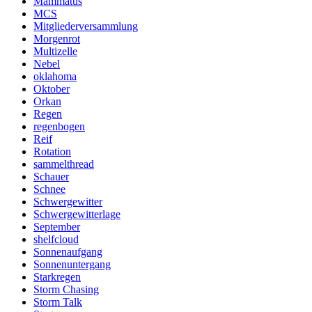
Mammatus
MCS
Mitgliederversammlung
Morgenrot
Multizelle
Nebel
oklahoma
Oktober
Orkan
Regen
regenbogen
Reif
Rotation
sammelthread
Schauer
Schnee
Schwergewitter
Schwergewitterlage
September
shelfcloud
Sonnenaufgang
Sonnenuntergang
Starkregen
Storm Chasing
Storm Talk