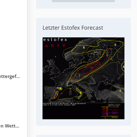
Letzter Estofex Forecast
erflutungen)
erbsrecht