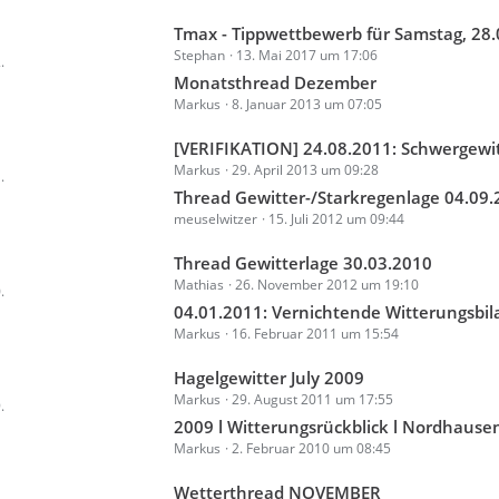
i
e
t
t
L
Tmax - Tippwettbewerb für Samstag, 28
e
r
Stephan
13. Mai 2017 um 17:06
e
.
B
ä
t
Monatsthread Dezember
e
g
Markus
8. Januar 2013 um 07:05
z
i
e
t
t
L
[VERIFIKATION] 24.08.2011: Schwergewitterlage und die Probleme de
e
r
Markus
29. April 2013 um 09:28
e
.
B
ä
t
Thread Gewitter-/Starkregenlage 04.09
e
g
meuselwitzer
15. Juli 2012 um 09:44
z
i
e
t
t
L
Thread Gewitterlage 30.03.2010
e
r
Mathias
26. November 2012 um 19:10
e
.
B
ä
t
04.01.2011: Vernichtende Witterungsbilanz für das verga
e
g
Markus
16. Februar 2011 um 15:54
z
i
e
t
t
L
Hagelgewitter July 2009
e
r
Markus
29. August 2011 um 17:55
e
.
B
ä
t
2009 l Witterungsrückblick l Nordhause
e
g
Markus
2. Februar 2010 um 08:45
z
i
e
t
t
L
Wetterthread NOVEMBER