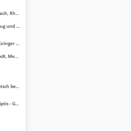
lheim (RLP)
Blitzshow
ger Wald
ne Fototour
ei Weimar
ont und Starkregen