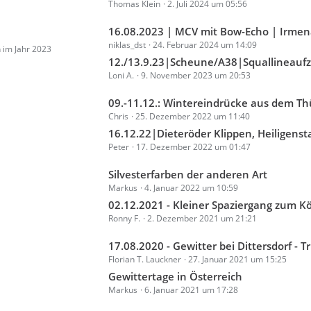
Thomas Klein
2. Juli 2024 um 05:56
z
g
t
e
L
16.08.2023 | MCV mit Bow-Echo | Irmenach, Rheinböllen, Inge
e
niklas_dst
24. Februar 2024 um 14:09
e
 im Jahr 2023
B
t
12./13.9.23|Scheune/A38|Squallineaufzug und 
e
Loni A.
9. November 2023 um 20:53
z
i
t
t
L
09.-11.12.: Wintereindrücke aus dem Thürin
e
r
Chris
25. Dezember 2022 um 11:40
e
B
ä
t
16.12.22|Dieteröder Klippen, Heiligenstadt, Mengelrode|sponta
e
g
Peter
17. Dezember 2022 um 01:47
z
i
e
t
t
L
Silvesterfarben der anderen Art
e
r
Markus
4. Januar 2022 um 10:59
e
B
ä
t
02.12.2021 - Kleiner Spaziergang zum Kötsch b
e
g
Ronny F.
2. Dezember 2021 um 21:21
z
i
e
t
t
L
17.08.2020 - Gewitter bei Dittersdorf - Triptis - Gera - tolles Multizellengewitter mit Böenfr
e
r
Florian T. Lauckner
27. Januar 2021 um 15:25
e
B
ä
t
Gewittertage in Österreich
e
g
Markus
6. Januar 2021 um 17:28
z
i
e
t