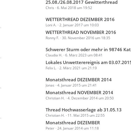
t
25.08./26.08.2017 Gewitterthread
e
g
Chris
6. Mai 2018 um 19:52
z
i
e
t
t
L
WETTERTHREAD DEZEMBER 2016
e
r
Loni A.
2. Januar 2017 um 10:03
e
.
B
ä
t
WETTERTHREAD NOVEMBER 2016
e
g
Ronny F.
30. November 2016 um 18:35
z
i
e
t
t
L
Schwerer Sturm oder mehr in 98746 Ka
e
r
Claudia H.
6. März 2023 um 08:41
e
.
B
ä
t
Lokales Unwetterereignis am 03.07.2015 - Eine Nachbetrachtung für 
e
g
Felix L.
2. März 2021 um 21:19
z
i
e
t
t
L
Monatsthread DEZEMBER 2014
e
r
Jonas
4. Januar 2015 um 21:41
e
.
B
ä
t
Monatsthread NOVEMBER 2014
e
g
Christian H.
4. Dezember 2014 um 20:50
z
i
e
t
t
L
Thread Hochwasserlage ab 31.05.13
e
r
Christian H.
11. Mai 2015 um 22:55
e
.
B
ä
t
Monatsthread DEZEMBER
e
g
Peter
24. Januar 2014 um 11:18
z