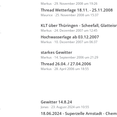
e
r
Markus
29. November 2008 um 19:26
e
.
B
ä
t
Thread Wetterlage 18.11. - 25.11.2008
e
g
Maurice
25. November 2008 um 15:37
z
i
e
t
t
L
KLT über Thüringen - Scheefall, Glatteisregen usw. -
e
r
Markus
24. Dezember 2007 um 12:45
e
.
B
ä
t
Hochwasserlage ab 03.12.2007
e
g
Markus
10. Dezember 2007 um 06:37
z
i
e
t
t
L
starkes Gewitter
e
r
Markus
14. September 2006 um 21:29
e
B
ä
t
Thread 26.04. / 27.04.2006
e
g
Markus
28. April 2006 um 18:55
z
i
e
t
t
e
r
B
ä
e
g
i
e
L
Gewitter 14.8.24
t
Jonas
23. August 2024 um 10:55
e
n
r
t
18.06.2024 - Superzelle Arnstadt - Chemnitz - Synoptisch/Mesosk
ä