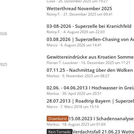
Luise
26. Dezember 2025 um 19:27
e
B
t
Wetterthread November 2025
e
Ronny F.
21. Dezember 2025 um 09:41
z
i
t
t
L
03-08-2026 - Superzelle bei Kranichfeld
e
r
Ronny F.
4. August 2026 um 22:03
e
 2026
B
ä
t
03.08.2026 | Superzellen-Chasing von Arnstadt bis Jena | Verdacht auf
e
g
Marco
4. August 2026 um 14:41
z
i
e
t
t
L
Gewittereindrücke aus Kroatien Somme
e
r
Florian T. Lauckner
16. Dezember 2025 um 11:21
e
 2025
B
ä
t
07.11.25 - Nachmittag über den Wolken auf dem Großen I
e
g
Markus
9. November 2025 um 08:27
z
i
e
t
t
L
02.06. - 04.06.2013 I Hochwasser in Grei
e
r
Markus
30. April 2020 um 20:51
e
B
ä
t
28.07.2013 | Roadtrip Bayern | Superzellen, Wallclo
e
g
Marco
7. März 2018 um 15:14
z
i
e
t
t
L
15.08.2023 I Schadensanalyse I Willerstedt, Nirmsdorf,
Downburst
e
r
Markus
18. August 2023 um 01:04
e
B
ä
t
Verdachtsfall 21.06.23 Watterdin
Kein Tornado
e