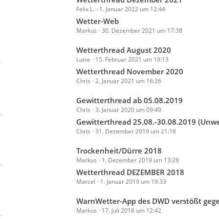
e
r
Felix L.
1. Januar 2022 um 12:44
e
1
B
ä
t
Wetter-Web
e
g
Markus
30. Dezember 2021 um 17:38
z
i
e
t
t
L
Wetterthread August 2020
e
r
Luise
15. Februar 2021 um 19:13
e
0
B
ä
t
Wetterthread November 2020
e
g
Chris
2. Januar 2021 um 16:26
z
i
e
t
t
L
Gewitterthread ab 05.08.2019
e
r
Chris
3. Januar 2020 um 09:49
e
.
B
ä
t
Gewitterthread 25.08.-30.08.2019 (Unwettergefahr -> Starkregen/Üb
e
g
Chris
31. Dezember 2019 um 21:18
z
i
e
t
t
L
Trockenheit/Dürre 2018
e
r
Markus
1. Dezember 2019 um 13:28
e
.
B
ä
t
Wetterthread DEZEMBER 2018
e
g
Marcel
1. Januar 2019 um 19:33
z
i
e
t
t
L
WarnWetter-App des DWD verstößt gegen Wettbew
e
r
Markus
17. Juli 2018 um 12:42
e
.
B
ä