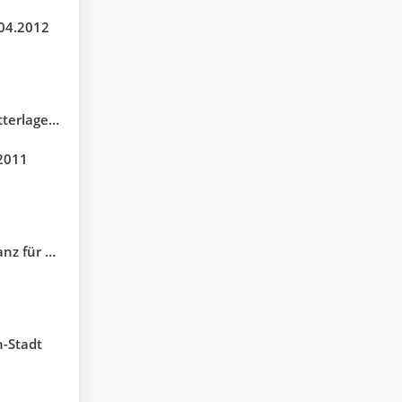
.04.2012
r Modelle....
.2011
ngene Jahr
n-Stadt