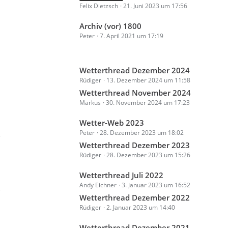
g
Felix Dietzsch
21. Juni 2023 um 17:56
z
i
e
t
t
L
Archiv (vor) 1800
e
r
Peter
7. April 2021 um 17:19
e
B
ä
t
e
g
z
i
e
L
Wetterthread Dezember 2024
t
t
Rüdiger
13. Dezember 2024 um 11:58
e
e
r
t
Wetterthread November 2024
B
ä
Markus
30. November 2024 um 17:23
z
e
g
t
i
e
L
Wetter-Web 2023
e
t
Peter
28. Dezember 2023 um 18:02
e
3
B
r
t
Wetterthread Dezember 2023
e
ä
Rüdiger
28. Dezember 2023 um 15:26
z
i
g
t
t
e
L
Wetterthread Juli 2022
e
r
Andy Eichner
3. Januar 2023 um 16:52
e
2
B
ä
t
Wetterthread Dezember 2022
e
g
Rüdiger
2. Januar 2023 um 14:40
z
i
e
t
t
L
Wetterthread Dezember 2021