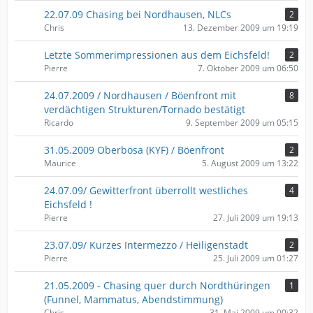
22.07.09 Chasing bei Nordhausen, NLCs
2
Chris
13. Dezember 2009 um 19:19
Letzte Sommerimpressionen aus dem Eichsfeld!
2
Pierre
7. Oktober 2009 um 06:50
24.07.2009 / Nordhausen / Böenfront mit
8
verdächtigen Strukturen/Tornado bestätigt
Ricardo
9. September 2009 um 05:15
31.05.2009 Oberbösa (KYF) / Böenfront
2
Maurice
5. August 2009 um 13:22
24.07.09/ Gewitterfront überrollt westliches
4
Eichsfeld !
Pierre
27. Juli 2009 um 19:13
23.07.09/ Kurzes Intermezzo / Heiligenstadt
2
Pierre
25. Juli 2009 um 01:27
21.05.2009 - Chasing quer durch Nordthüringen
1
(Funnel, Mammatus, Abendstimmung)
Chris
31. Mai 2009 um 00:32