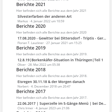
ä
B
Berichte 2021
t
g
e
z
Hier befinden sich alle Berichte aus dem Jahr 2021
e
i
t
L
Silvesterfarben der anderen Art
t
e
e
Markus
4. Januar 2022 um 10:59
r
B
Berichte 2020
t
ä
e
z
Hier befinden sich alle Berichte aus dem Jahr 2020
g
i
t
e
L
17.08.2020 - Gewitter bei Dittersdorf - Triptis - Gera - tolles Multizellengewitter mit Böenfront und Starkregen
t
e
e
Florian T. Lauckner
27. Januar 2021 um 15:25
r
B
Berichte 2019
t
ä
e
z
Hier befinden sich alle Berichte aus dem Jahr 2019.
g
i
t
e
L
12.8.19|Borkenkäfer-Situation in Thüringen|Teil 1
t
e
e
Oliver
28. Mai 2022 um 05:38
r
B
Berichte 2018
t
ä
e
z
Hier befinden sich alle Berichte aus dem Jahr 2018.
g
i
t
e
L
Eisregen 30.11.18 & der Morgen danach
t
e
e
Norbert
4. Dezember 2018 um 20:47
r
B
Berichte 2017
t
ä
e
z
Hier befinden sich alle Berichte aus dem Jahr 2017.
g
i
t
e
L
22.06.2017 | Superzelle im 5-Gänge-Menü | bei Dessau, Nordthüringen, südliches Sachsen-Anhalt
t
e
e
Chris Irmer
4. Januar 2023 um 21:06
r
B