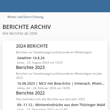
Wetter und Storm Chasing
BERICHTE ARCHIV
Alle Berichte ab 2006
2024 BERICHTE
Berichte zur Gewitterjagd und besonderen Wetterlagen
L
Gewitter 14.8.24
e
Jonas
23. August 2024 um 10:55
Berichte 2023
t
z
Berichte zur Gewitterjagd und besonderen Wetterlagen im Jahr
t
2023
e
L
16.08.2023 | MCV mit Bow-Echo | Irmenach, Rheinböllen, Ingelheim (RLP)
B
e
niklas_dst
24. Februar 2024 um 14:09
e
Berichte 2022
t
i
z
Hier befinden sich alle Berichte aus dem Jahr 2022
t
t
L
09.-11.12.: Wintereindrücke aus dem Thüringer Wald
r
e
e
Chris
25. Dezember 2022 um 11:40