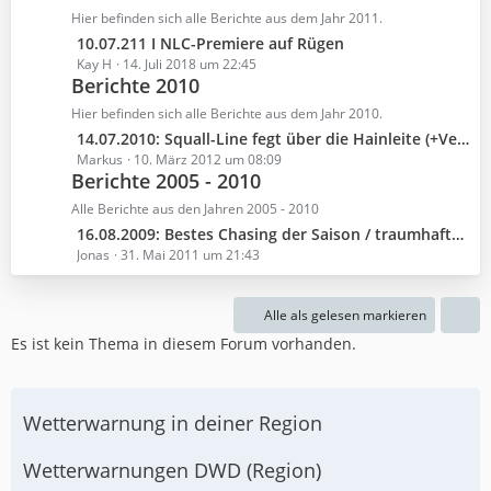
e
z
Hier befinden sich alle Berichte aus dem Jahr 2011.
g
i
t
e
L
10.07.211 I NLC-Premiere auf Rügen
t
e
e
Kay H
14. Juli 2018 um 22:45
r
B
Berichte 2010
t
ä
e
z
Hier befinden sich alle Berichte aus dem Jahr 2010.
g
i
t
e
L
14.07.2010: Squall-Line fegt über die Hainleite (+Vergleich Squall 20.07.2007)
t
e
e
Markus
10. März 2012 um 08:09
r
B
Berichte 2005 - 2010
t
ä
e
z
Alle Berichte aus den Jahren 2005 - 2010
g
i
t
e
L
16.08.2009: Bestes Chasing der Saison / traumhafte Cbs
t
e
e
Jonas
31. Mai 2011 um 21:43
r
B
t
ä
e
z
g
i
Alle als gelesen markieren
t
e
t
Es ist kein Thema in diesem Forum vorhanden.
e
r
B
ä
e
g
i
Wetterwarnung in deiner Region
e
t
r
Wetterwarnungen DWD (Region)
ä