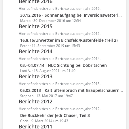
Berichte 2016
t
ä
e
z
Hier befinden sich alle Berichte aus dem Jahr 2016.
g
i
t
e
L
30.12.2016 - Sonnenaufgang bei Inversionswetterlage nahe Kahla
t
e
e
Marco
30. Dezember 2016 um 12:54
r
B
Berichte 2015
t
ä
e
z
Hier befinden sich alle Berichte aus dem Jahr 2015.
g
i
t
e
L
16.8.15/Unwetter im Eichsfeld/Rustenfelde (Teil 2)
t
e
e
Peter
11. September 2019 um 15:43
r
B
Berichte 2014
t
ä
e
z
Hier befinden sich alle Berichte aus dem Jahr 2014.
g
i
t
e
L
03.+04.07.14 I NLC Sichtung bei Döbritschen
t
e
e
Loni A.
18. August 2021 um 21:40
r
B
Berichte 2013
t
ä
e
z
Hier befinden sich alle Berichte aus dem Jahr 2013.
g
i
t
e
L
05.02.2013 - Kaltlufteinbruch mit Graupelschauern in Jena
t
e
e
Stephan
13. Mai 2017 um 19:47
r
B
Berichte 2012
t
ä
e
z
Hier befinden sich alle Berichte aus dem Jahr 2012.
g
i
t
e
L
Die Rückkehr der Jedi-Chaser, Teil 3
t
e
e
Chris
9. März 2014 um 19:43
r
B
Berichte 2011
t
ä