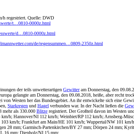
/h regestriert. Quelle: DWD
sswerte/t…0810-0000z.html
messwerte/d…0810-0000z.html
chelmannwetter.com/de/regensummen…0809-2350z.html
inungen der teils unwetterartigen
Gewitter
am Donnerstag, den 09.08.
europa gelangte am Donnerstag, den 09.08.2018, heiße, aber recht troc
abei von Westen her das Bundesgebiet. An ihr entwickelte sich eine Ge
öen,
Starkregen
und
Hagel
verbunden war. In der Nacht ließen die
Gewi
8 mehr als 330.000
Blitze
registriert. Der Großteil davon im Westen un
6 km/h; Hannover/NI 112 km/h; Weinbiet/RP 112 km/h; Arnsberg-Müs
W 103 km/h; Frankfurt am Main/HE 101 km/h; Wuppertal/NW 101 km/h
ringen 28 mm; Garmisch-Partenkirchen/BY 27 mm; Dörpen 24 mm; Ky
L 16 mm; Diepholz/NI 15 mm;