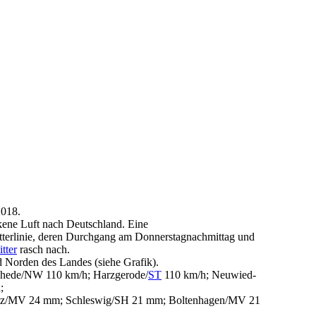
2018.
kene Luft nach Deutschland. Eine
witterlinie, deren Durchgang am Donnerstagnachmittag und
tter
rasch nach.
d Norden des Landes (siehe Grafik).
chede/NW 110 km/h; Harzgerode/
ST
110 km/h; Neuwied-
;
ritz/MV 24 mm; Schleswig/SH 21 mm; Boltenhagen/MV 21