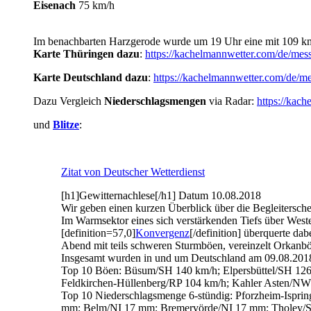
Eisenach
75 km/h
Im benachbarten Harzgerode wurde um 19 Uhr eine mit 109 km
Karte Thüringen dazu
:
https://kachelmannwetter.com/de/me
Karte Deutschland dazu
:
https://kachelmannwetter.com/de/
Dazu Vergleich
Niederschlagsmengen
via Radar:
https://ka
und
Blitze
:
Zitat von Deutscher Wetterdienst
[h1]Gewitternachlese[/h1] Datum 10.08.2018
Wir geben einen kurzen Überblick über die Begleitersche
Im Warmsektor eines sich verstärkenden Tiefs über West
[definition=57,0]
Konvergenz
[/definition] überquerte d
Abend mit teils schweren Sturmböen, vereinzelt Orkanb
Insgesamt wurden in und um Deutschland am 09.08.201
Top 10 Böen: Büsum/SH 140 km/h; Elpersbüttel/SH 12
Feldkirchen-Hüllenberg/RP 104 km/h; Kahler Asten/N
Top 10 Niederschlagsmenge 6-stündig: Pforzheim-Isp
mm; Belm/NI 17 mm; Bremervörde/NI 17 mm; Tholey/S