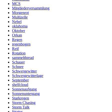
MCS
Mitgliederversammlung
Morgenrot
Multizelle
Nebel
oklahoma
Oktober
Orkan
Regen
regenbogen
Reif
Rotation
sammelthread
Schauer
Schnee
Schwergewitter
Schwergewitterlage
September
shelfcloud
Sonnenaufgang
Sonnenuntergang
Starkregen
Storm Chasing
Storm Talk
Stratus