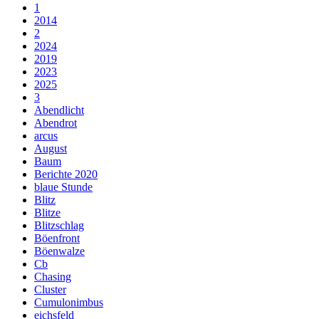
1
2014
2
2024
2019
2023
2025
3
Abendlicht
Abendrot
arcus
August
Baum
Berichte 2020
blaue Stunde
Blitz
Blitze
Blitzschlag
Böenfront
Böenwalze
Cb
Chasing
Cluster
Cumulonimbus
eichsfeld