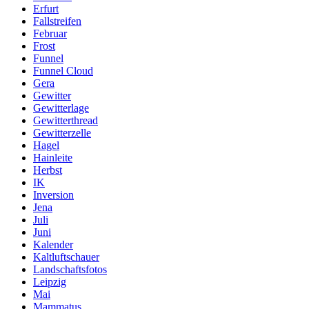
Erfurt
Fallstreifen
Februar
Frost
Funnel
Funnel Cloud
Gera
Gewitter
Gewitterlage
Gewitterthread
Gewitterzelle
Hagel
Hainleite
Herbst
IK
Inversion
Jena
Juli
Juni
Kalender
Kaltluftschauer
Landschaftsfotos
Leipzig
Mai
Mammatus