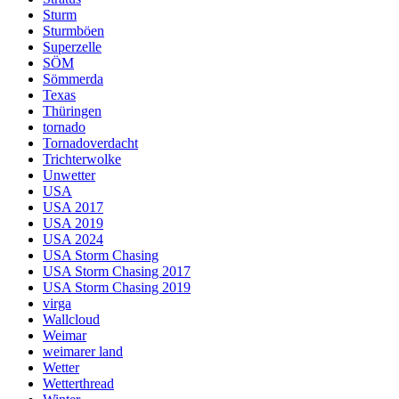
Sturm
Sturmböen
Superzelle
SÖM
Sömmerda
Texas
Thüringen
tornado
Tornadoverdacht
Trichterwolke
Unwetter
USA
USA 2017
USA 2019
USA 2024
USA Storm Chasing
USA Storm Chasing 2017
USA Storm Chasing 2019
virga
Wallcloud
Weimar
weimarer land
Wetter
Wetterthread