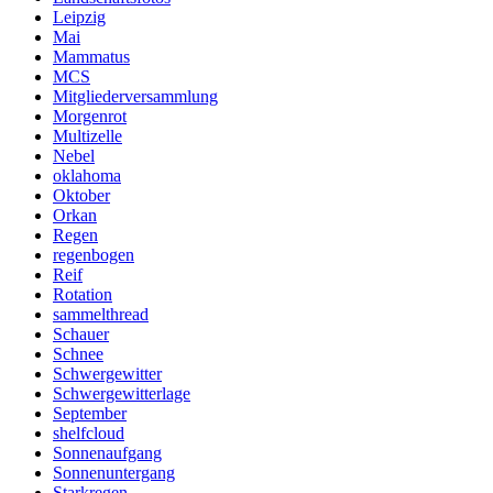
Leipzig
Mai
Mammatus
MCS
Mitgliederversammlung
Morgenrot
Multizelle
Nebel
oklahoma
Oktober
Orkan
Regen
regenbogen
Reif
Rotation
sammelthread
Schauer
Schnee
Schwergewitter
Schwergewitterlage
September
shelfcloud
Sonnenaufgang
Sonnenuntergang
Starkregen