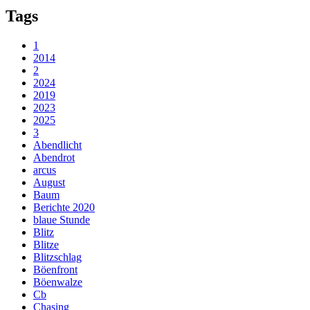
Tags
1
2014
2
2024
2019
2023
2025
3
Abendlicht
Abendrot
arcus
August
Baum
Berichte 2020
blaue Stunde
Blitz
Blitze
Blitzschlag
Böenfront
Böenwalze
Cb
Chasing