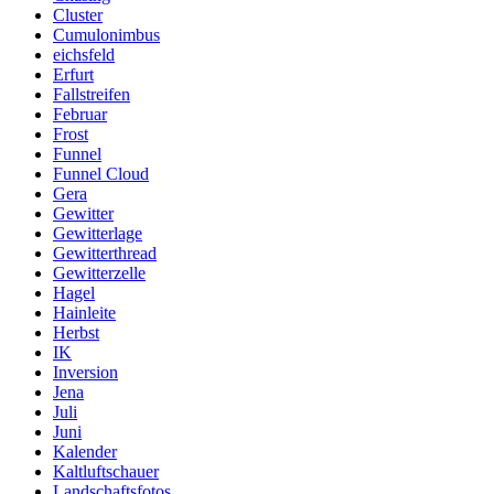
Cluster
Cumulonimbus
eichsfeld
Erfurt
Fallstreifen
Februar
Frost
Funnel
Funnel Cloud
Gera
Gewitter
Gewitterlage
Gewitterthread
Gewitterzelle
Hagel
Hainleite
Herbst
IK
Inversion
Jena
Juli
Juni
Kalender
Kaltluftschauer
Landschaftsfotos