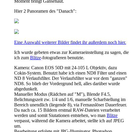
Moment bringt Gänsehaut.
Hier 2 Panoramen des "Danach":
Eine Auswahl weiterer Bilder findet ihr außerdem noch hier.
Ich wurde gebeten etwas zur Kameraeinstellung zu sagen, die
ich zum
Blitze
-fotografieren benutzte.
Kamera: Canon EOS 50D mit 24-105 L Objektiv, dazu
Cokin-System. Benutzt habe ich einen ND8 Filter und einen
ND 8 Verlaufsfilter. Der Verlaufsfilter war vor dem "ganzen"
ND8. So blieb der Vordergrund hell, alles darüber wurde
abgedunkelt.
Manueller Modus (Rädchen auf "M"), Blende F4.5,
Belichtungszeit zw. 1/4 und 1/6, manuelle Scharfstellung im
Bereich unendlich (liegende 8), via Fernauslöser Dauerfeuer.
Da nach ca. 15 Bildern erstmal RAW-Dateien verarbeitet
werden und somit Siutationen entstehen, wo man
Blitze
verpasst, während die Kamera arbeitet, stellte ich auf JPEG
um.
Bearbeitung erfolgte mit JPG-Illuminator, Photoshop,