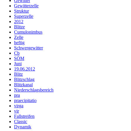
Gewitter
Gewitterzelle
Struktur
Superzelle
2012
Blitze
Cumulonimbus
Zelle
heftig
Schwergewitter
Cb
SÖM
Juni
19.06.2012
Blitz
Blitzschlag
Blitzkanal
Niederschlagsbereich
pra
praecipitatio
virga
vir
Fallstreifen
Classic
Dynamik