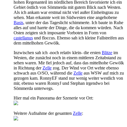
hohen Regenanteil im nördlichen Bereich favorisierte ich ein
Gebiet östlich von Sömmerda mit gutem Blick nach Westen.
Als ich ankam war erstmal nicht viel außer Einheitsgrau zu
sehen. Man erkannte weit im Südwesten eine angehobene
Basis
, unter der das Tageslicht schimmerte. Ich baute in Ruhe
alles auf und harrte der Dinge, die da kommen würden. Nach
Osten zeigten sich imposante Vorboten in Form von
castellanus
und floccus. Ebenso sah ich kleine Fallstreifen aus
dem mittelhohen Gewölk.
Inzwischen sah ich -noch relativ klein- die ersten
Blitze
im
Westen, die zunächst noch in einem mittleren Zeitabstand zu
sehen waren. Mir fiel jedoch auf, dass das mittelhohe Gewölk
in Richtung der
Zelle
zog. Der Wind vor Ort wehte ebenso
schwach aus O/SO, während die
Zelle
aus WSW auf mich zu
gezogen kam. RonnyEF stand nur wenig weiter westlich von
mir, ebenso waren RonnyJ und Stephan irgendwo bei
Sömmerda unterwegs.
Hier mal ein Panorama der Szenerie vor Ort:
Weitere Aufnahme der gesamten
Zelle
: