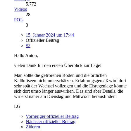
5.772
Videos
28
POIs
3
15. Januar 2024 um 17:44
Offizieller Beitrag
#2
Hallo Anton,
vielen Dank für den ersten Überblick zur Lage!
Man sollte die gefrorenen Böden und die örtlichen
Kaltluftseen nicht unterschätzen. Erfahrungsgemäß wird dort
sehr spät der Wechsel vollzogen und die Eisregenlage könnte
sich dort umso länger auswirken. Das sind aber Details, die
wir erst näher am Dienstag und Mittwoch herausfinden.
LG
Vorheriger offizieller Beitrag
Nächster offizieller Beitrag
Zitieren