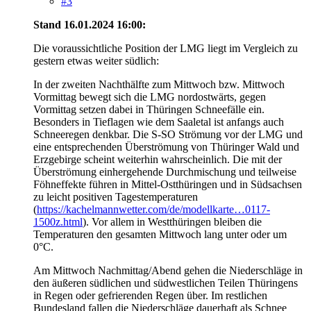
#3
Stand 16.01.2024 16:00:
Die voraussichtliche Position der LMG liegt im Vergleich zu
gestern etwas weiter südlich:
In der zweiten Nachthälfte zum Mittwoch bzw. Mittwoch
Vormittag bewegt sich die LMG nordostwärts, gegen
Vormittag setzen dabei in Thüringen Schneefälle ein.
Besonders in Tieflagen wie dem Saaletal ist anfangs auch
Schneeregen denkbar. Die S-SO Strömung vor der LMG und
eine entsprechenden Überströmung von Thüringer Wald und
Erzgebirge scheint weiterhin wahrscheinlich. Die mit der
Überströmung einhergehende Durchmischung und teilweise
Föhneffekte führen in Mittel-Ostthüringen und in Südsachsen
zu leicht positiven Tagestemperaturen
(
https://kachelmannwetter.com/de/modellkarte…0117-
1500z.html
). Vor allem in Westthüringen bleiben die
Temperaturen den gesamten Mittwoch lang unter oder um
0°C.
Am Mittwoch Nachmittag/Abend gehen die Niederschläge in
den äußeren südlichen und südwestlichen Teilen Thüringens
in Regen oder gefrierenden Regen über. Im restlichen
Bundesland fallen die Niederschläge dauerhaft als Schnee