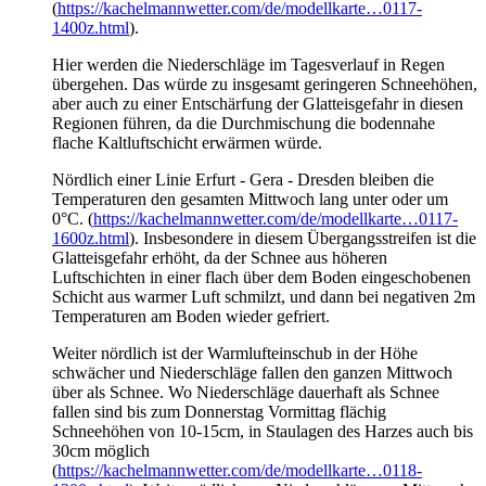
(
https://kachelmannwetter.com/de/modellkarte…0117-
1400z.html
).
Hier werden die Niederschläge im Tagesverlauf in Regen
übergehen. Das würde zu insgesamt geringeren Schneehöhen,
aber auch zu einer Entschärfung der Glatteisgefahr in diesen
Regionen führen, da die Durchmischung die bodennahe
flache Kaltluftschicht erwärmen würde.
Nördlich einer Linie Erfurt - Gera - Dresden bleiben die
Temperaturen den gesamten Mittwoch lang unter oder um
0°C. (
https://kachelmannwetter.com/de/modellkarte…0117-
1600z.html
). Insbesondere in diesem Übergangsstreifen ist die
Glatteisgefahr erhöht, da der Schnee aus höheren
Luftschichten in einer flach über dem Boden eingeschobenen
Schicht aus warmer Luft schmilzt, und dann bei negativen 2m
Temperaturen am Boden wieder gefriert.
Weiter nördlich ist der Warmlufteinschub in der Höhe
schwächer und Niederschläge fallen den ganzen Mittwoch
über als Schnee. Wo Niederschläge dauerhaft als Schnee
fallen sind bis zum Donnerstag Vormittag flächig
Schneehöhen von 10-15cm, in Staulagen des Harzes auch bis
30cm möglich
(
https://kachelmannwetter.com/de/modellkarte…0118-