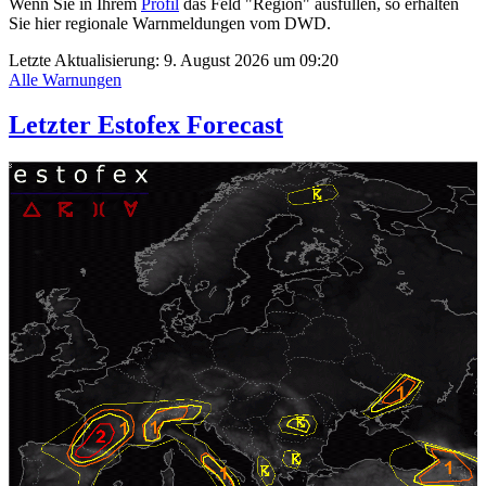
Wenn Sie in Ihrem
Profil
das Feld "Region" ausfüllen, so erhalten
Sie hier regionale Warnmeldungen vom DWD.
Letzte Aktualisierung:
9. August 2026 um 09:20
Alle Warnungen
Letzter Estofex Forecast