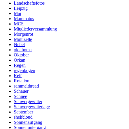
Landschaftsfotos
Leipzig
Mai
Mammatus
MCS
Mitgliederversammlung
Morgenrot
Multizelle
Nebel
oklahoma
Oktober
Orkan
Regen
regenbogen
Reif
Rotation
sammelthread
Schauer
Schnee
Schwergewitter
Schwergewitterlage
September
shelfcloud
Sonnenaufgang
Sonnenuntergang