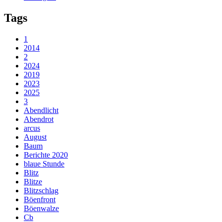
Tags
1
2014
2
2024
2019
2023
2025
3
Abendlicht
Abendrot
arcus
August
Baum
Berichte 2020
blaue Stunde
Blitz
Blitze
Blitzschlag
Böenfront
Böenwalze
Cb