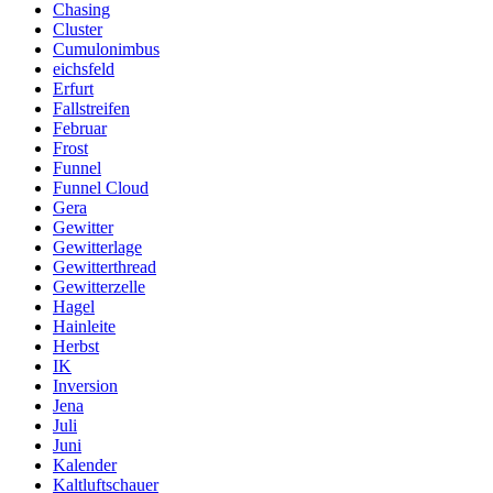
Chasing
Cluster
Cumulonimbus
eichsfeld
Erfurt
Fallstreifen
Februar
Frost
Funnel
Funnel Cloud
Gera
Gewitter
Gewitterlage
Gewitterthread
Gewitterzelle
Hagel
Hainleite
Herbst
IK
Inversion
Jena
Juli
Juni
Kalender
Kaltluftschauer