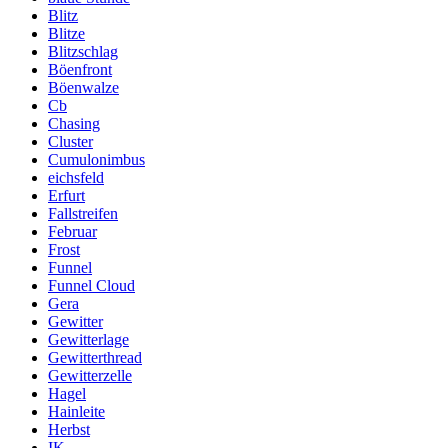
Blitz
Blitze
Blitzschlag
Böenfront
Böenwalze
Cb
Chasing
Cluster
Cumulonimbus
eichsfeld
Erfurt
Fallstreifen
Februar
Frost
Funnel
Funnel Cloud
Gera
Gewitter
Gewitterlage
Gewitterthread
Gewitterzelle
Hagel
Hainleite
Herbst
IK