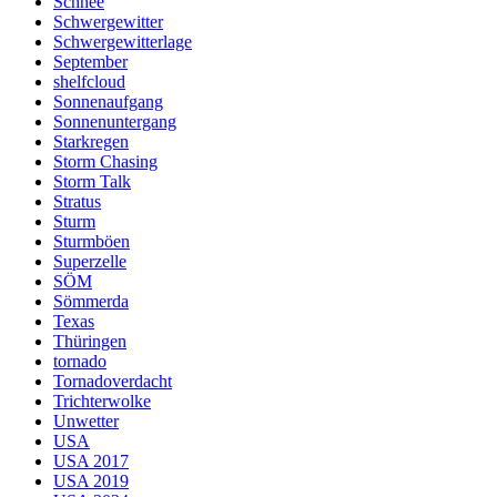
Schnee
Schwergewitter
Schwergewitterlage
September
shelfcloud
Sonnenaufgang
Sonnenuntergang
Starkregen
Storm Chasing
Storm Talk
Stratus
Sturm
Sturmböen
Superzelle
SÖM
Sömmerda
Texas
Thüringen
tornado
Tornadoverdacht
Trichterwolke
Unwetter
USA
USA 2017
USA 2019