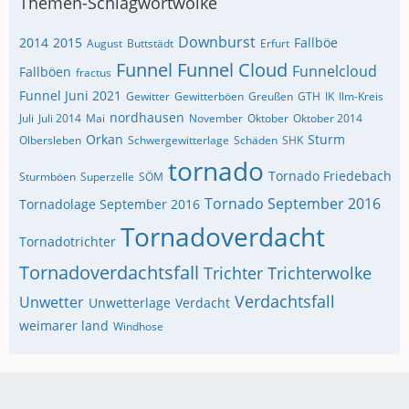
Themen-Schlagwortwolke
Downburst
2014
2015
Fallböe
August
Buttstädt
Erfurt
Funnel
Funnel Cloud
Funnelcloud
Fallböen
fractus
Funnel Juni 2021
Gewitter
Gewitterböen
Greußen
GTH
IK
Ilm-Kreis
nordhausen
Juli
Juli 2014
Mai
November
Oktober
Oktober 2014
Orkan
Sturm
Olbersleben
Schwergewitterlage
Schäden
SHK
tornado
Tornado Friedebach
Sturmböen
Superzelle
SÖM
Tornado September 2016
Tornadolage September 2016
Tornadoverdacht
Tornadotrichter
Tornadoverdachtsfall
Trichter
Trichterwolke
Verdachtsfall
Unwetter
Unwetterlage
Verdacht
weimarer land
Windhose