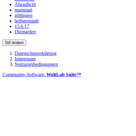
Abendlicht
mammati
göttingen
heiligenstadt
15.6.17
Diemarden
Stil ändern
Datenschutzerklärung
Impressum
Nutzungsbedingungen
Community-Software:
WoltLab Suite™