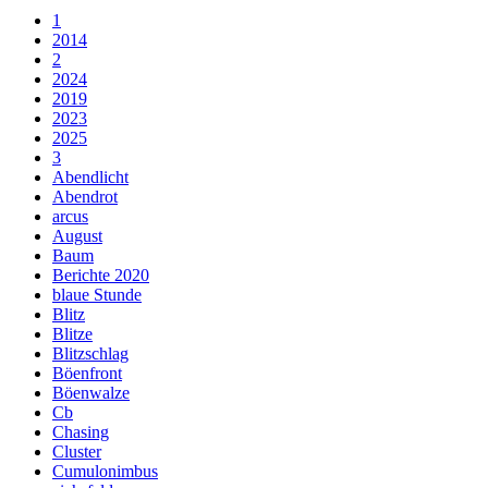
1
2014
2
2024
2019
2023
2025
3
Abendlicht
Abendrot
arcus
August
Baum
Berichte 2020
blaue Stunde
Blitz
Blitze
Blitzschlag
Böenfront
Böenwalze
Cb
Chasing
Cluster
Cumulonimbus