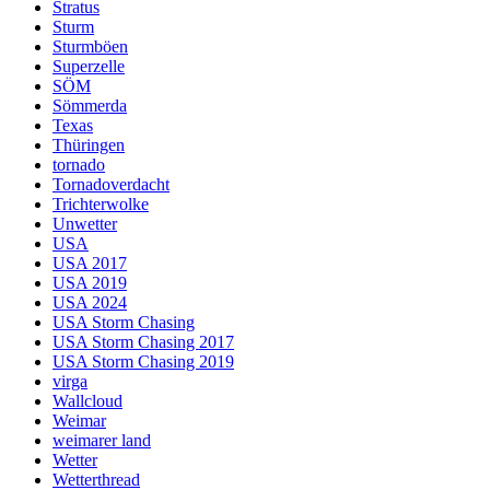
Stratus
Sturm
Sturmböen
Superzelle
SÖM
Sömmerda
Texas
Thüringen
tornado
Tornadoverdacht
Trichterwolke
Unwetter
USA
USA 2017
USA 2019
USA 2024
USA Storm Chasing
USA Storm Chasing 2017
USA Storm Chasing 2019
virga
Wallcloud
Weimar
weimarer land
Wetter
Wetterthread