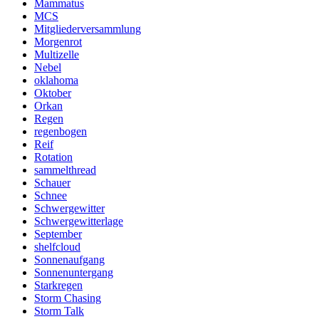
Mammatus
MCS
Mitgliederversammlung
Morgenrot
Multizelle
Nebel
oklahoma
Oktober
Orkan
Regen
regenbogen
Reif
Rotation
sammelthread
Schauer
Schnee
Schwergewitter
Schwergewitterlage
September
shelfcloud
Sonnenaufgang
Sonnenuntergang
Starkregen
Storm Chasing
Storm Talk