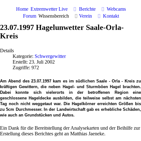
Home
Extremwetter Live
Berichte
Webcams
Forum
Wissensbereich
Verein
Kontakt
23.07.1997 Hagelunwetter Saale-Orla-
Kreis
Details
Kategorie:
Schwergewitter
Erstellt: 23. Juli 2002
Zugriffe: 972
Am Abend des 23.07.1997 kam es im südlichen Saale - Orla - Kreis zu
kräftigen Gewittern, die neben Hagel- und Sturmböen Hagel brachten.
Dabei konnte sich vielerorts in der betroffenen Region eine
geschlossene Hageldecke ausbilden, die teilweise selbst am nächsten
Tag noch nicht weggetaut war. Die Hagelkörner erreichten Größen bis
zu 5cm Durchmesser. In der Landwirtschaft gab es erhebliche Schäden,
wie auch an Grundstücken und Autos.
Ein Dank für die Bereitstellung der Analysekarten und der Beihilfe zur
Erstellung dieses Berichtes geht an Matthias Jaeneke.