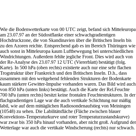
Wie die Bodenwetterkarte von 00 UTC zeigt, befand sich Mitteleuropa
am 23.07.97 an der Südostflanke einer schwachgradientigen
Hochdruckzone, die von Skandinavien über die Britischen Inseln bis
zu den Azoren reichte. Entsprechend gab es im Bereich Thüringen wie
auch sonst in Mitteleuropa kaum Luftbewegung bei unterschiedlichen
Windrichtungen. Außerdem fehlte jegliche Front. Dies wird auch von
der Re-Analyse des 23.07.97 12 UTC (Viererblatt) bestätigt (folg.
Karte). In 500 hPa (oben rechts) existierte auch nur eine sehr flachen
Trogstruktur über Frankreich und den Britischen Inseln. D.h., dass
zusammen mit den weitgehend fehlenden Strukturen der Bodenkarte
kaum stärkere Gewitter-Impulse vorhanden waren. Das Bild wird auch
von 850 hPa (unten links) bestätigt. Auch die Karte der Rel.Feuchte
700 hPa (unten rechts) besitzt keine frontalen Feuchtestrukturen. In der
flachgradientigen Lage war die auch vertikale Schichtung nur mäßig
labil, wie auf dem mittäglichen Radiosondenaufstieg von Meiningen
(10548) zu sehen. Die Labilitätsfläche (Fläche zwischen blauer
Konvektions-Temperaturkurve und roter Temperaturzustandskurve)
war zwar bis 350 hPa hinauf vorhanden, aber nicht groß. Aufgrund der
Wetterlage war auch die vertikale Windscherung (rechts) nur schwach.