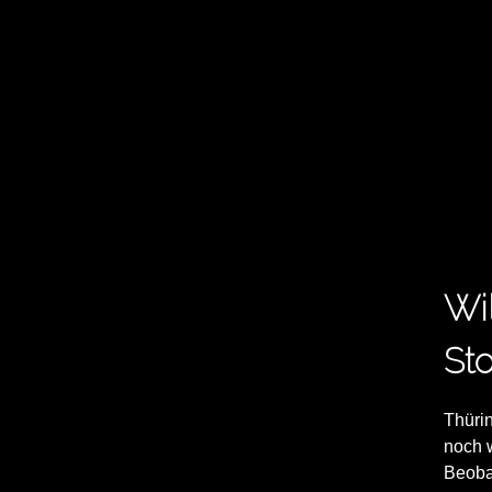
Wi
Sto
Thürin
noch 
Beoba