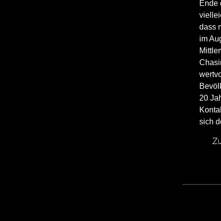
Ende 
vielle
dass m
im Au
Mittle
Chasin
wertvo
Bevölk
20 Ja
Kontak
sich 
Zu
EXTREMWETTER LIVE