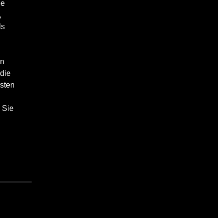
ie
,
ls
en
 die
hsten
 Sie