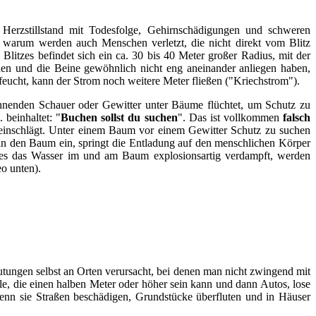
 Herzstillstand mit Todesfolge, Gehirnschädigungen und schweren
arum werden auch Menschen verletzt, die nicht direkt vom Blitz
Blitzes befindet sich ein ca. 30 bis 40 Meter großer Radius, mit der
hen und die Beine gewöhnlich nicht eng aneinander anliegen haben,
feucht, kann der Strom noch weitere Meter fließen ("Kriechstrom").
nnenden Schauer oder Gewitter unter Bäume flüchtet, um Schutz zu
 beinhaltet: "
Buchen sollst du suchen
". Das ist vollkommen
falsch
 einschlägt. Unter einem Baum vor einem Gewitter Schutz zu suchen
z in den Baum ein, springt die Entladung auf den menschlichen Körper
ages das Wasser im und am Baum explosionsartig verdampft, werden
o unten).
utungen selbst an Orten verursacht, bei denen man nicht zwingend mit
, die einen halben Meter oder höher sein kann und dann Autos, lose
enn sie Straßen beschädigen, Grundstücke überfluten und in Häuser