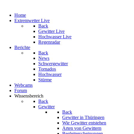
Home
Extremwetter Live
Back
Gewitter Live
Hochwasser Live
Regenradar
Berichte
Back
News
Schwergewitter
Tornados
Hochwasser
Stürme
Webcams
Forum
Wissensbereich
Back
Gewitter
Back
Gewitter in Thüringen
Wie Gewitter entstehen
Arten von Gewittern
Begleiterscheinungen