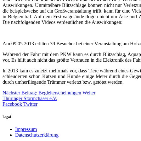
Auswirkungen. Unmittelbare Blitzschläge können nicht nur Verletzu
die beispielsweise auf ein Großveranstaltung trifft, kann für eine V
in Belgien traf. Auf dem Festivalgelände flogen nicht nur Äste und
Die nachfolgenden Videos verdeutlichen die Auswirkungen:
Am 09.05.2013 erlitten 39 Besucher bei einer Veranstaltung am Holze
Während der Fahrt mit dem PKW kann es durch Blitzschlag, Aquapl
vor. Es hilft auch nicht das größte Vertrauen in die Elektronik des F
In 2013 kam es zuletzt mehrmals vor, dass Tiere während eines Gewit
schleuderten schon Katzen und Hunde einige Meter durch die Gegen
durch umherfliegende Trümmer verletzt bzw. getötet werden.
Nächster Beitrag: Begleiterscheinungen
Weiter
Thüringer Stormchaser e.V.
Facebook
Twitter
Legal
Impressum
Datenschutzerklärung