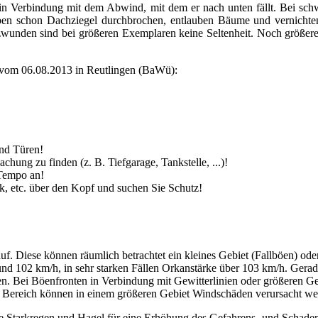
in Verbindung mit dem Abwind, mit dem er nach unten fällt. Bei sc
aben schon Dachziegel durchbrochen, entlauben Bäume und vernicht
wunden sind bei größeren Exemplaren keine Seltenheit. Noch größere
vom 06.08.2013 in Reutlingen (BaWü):
und Türen!
hung zu finden (z. B. Tiefgarage, Tankstelle, ...)!
 Tempo an!
ck, etc. über den Kopf und suchen Sie Schutz!
uf. Diese können räumlich betrachtet ein kleines Gebiet (Fallböen) od
2 und 102 km/h, in sehr starken Fällen Orkanstärke über 103 km/h. Ger
Bei Böenfronten in Verbindung mit Gewitterlinien oder größeren Gewit
 Bereich können in einem größeren Gebiet Windschäden verursacht we
 Starkregen und Hagel für eine Erhöhung des Gefahrens- und Schadens