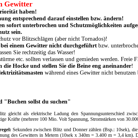
m Gewitter
riorität haben!
nung entsprechend darauf einstellen bzw. ändern!
en sofort unterbrochen und Schutzmöglichkeiten aufge
utz sein.
chutz vor Blitzschlägen (aber nicht Tornados)!
bei einem Gewitter nicht durchgeführt
bzw. unterbroch
assen Sie rechtzeitig das Wasser!
rme etc. sollten verlassen und gemieden werden. Freie Fl
n die Hocke und stellen Sie die Beine eng aneinander
!
lektrizitätsmasten
während eines Gewitter nicht benutzen b
d "Buchen sollst du suchen"
litz gleicht als elektrische Ladung den Spannungsunterschied zwi
ige Kräfte (mehrere 100 Mio. Volt Spannung, Stromstärken von 30.000
regel:
Sekunden zwischen Blitz und Donner zählen (Bsp.: 10sek), die 
rnung des Gewitters in Metern (10sek x 340m = 3.400 m = 3,4 km). Di