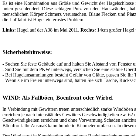
Es ist eine Kombination aus Größe und Gewicht der Hagelschlosse 
unten geschleudert. Diese schlagen Putz von den Hauswänden, h
menschlichen Körper Schmerz verursachen. Blaue Flecken und Platz
die Luftfahrt ist Hagel ein ernstes Problem.
Links:
Hagel auf der A38 im Mai 2011.
Rechts:
14cm großer Hagel 
Sicherheitshinweise:
- Suchen Sie feste Gebäude auf und halten Sie Abstand von Fenster 
- Sind Sie mit dem PKW unterwegs, versuchen Sie eine stabile Überdac
- Bei Hagelansammlungen besteht Gefahr von Glätte, passen Sie Ihr
- Wenn sie im Freien unterwegs sind, halten Sie sich Tasche, Rucksa
WIND: Als Fallböen, Böenfront oder Wirbel
In Verbindung mit Gewittern treten unterschiedlich starke Windböen a
erreichen je nach Intensität des Gewitters Geschwindigkeiten zw. 6
Geschwindigkeiten erreichen und ohne Vorwarnung Schaden anrichten. 
Böenfront. Ihr Ausmaß kann hunderte Kilometer umfassen. In diesem
Der Wind sorgt in Kombination mit anderen Begleiterscheinungen wie