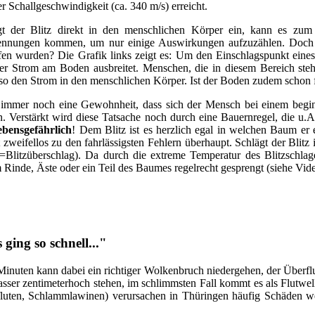
 Schallgeschwindigkeit (ca. 340 m/s) erreicht.
gt der Blitz direkt in den menschlichen Körper ein, kann es zum
ennungen kommen, um nur einige Auswirkungen aufzuzählen. Doch w
fen wurden? Die Grafik links zeigt es: Um den Einschlagspunkt eines 
der Strom am Boden ausbreitet. Menschen, die in diesem Bereich ste
 so den Strom in den menschlichen Körper. Ist der Boden zudem schon 
t immer noch eine Gewohnheit, dass sich der Mensch bei einem begi
. Verstärkt wird diese Tatsache noch durch eine Bauernregel, die u.A.
ebensgefährlich
! Dem Blitz ist es herzlich egal in welchen Baum er
 zweifellos zu den fahrlässigsten Fehlern überhaupt. Schlägt der Blit
(=Blitzüberschlag). Da durch die extreme Temperatur des Blitzschl
Rinde, Äste oder ein Teil des Baumes regelrecht gesprengt (siehe Vide
ng so schnell..."
 Minuten kann dabei ein richtiger Wolkenbruch niedergehen, der Überfl
 zentimeterhoch stehen, im schlimmsten Fall kommt es als Flutwelle
rzfluten, Schlammlawinen) verursachen in Thüringen häufig Schäden w