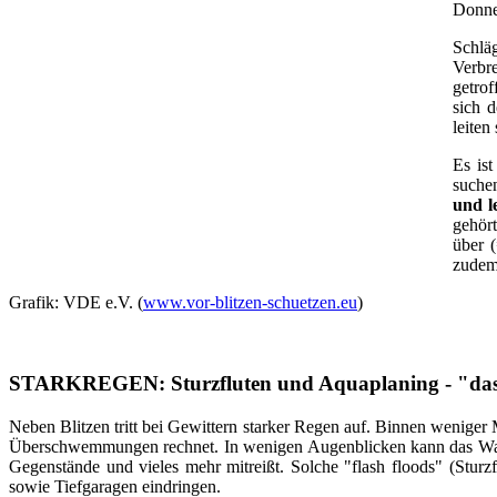
Donner
Schlä
Verbr
getrof
sich 
leiten
Es is
suchen
und l
gehört
über 
zudem 
Grafik: VDE e.V. (
www.vor-blitzen-schuetzen.eu
)
STARKREGEN: Sturzfluten und Aquaplaning - "das gi
Neben Blitzen tritt bei Gewittern starker Regen auf. Binnen weniger
Überschwemmungen rechnet. In wenigen Augenblicken kann das Wasser
Gegenstände und vieles mehr mitreißt. Solche "flash floods" (Stu
sowie Tiefgaragen eindringen.