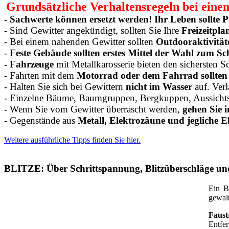
Grundsätzliche Verhaltensregeln bei eine
- Sachwerte können ersetzt werden! Ihr Leben sollte P
- Sind Gewitter angekündigt, sollten Sie Ihre
Freizeitpla
- Bei einem nahenden Gewitter sollten
Outdooraktivität
-
Feste Gebäude sollten erstes Mittel der Wahl zum Sch
- Fahrzeuge
mit Metallkarosserie bieten den sichersten S
- Fahrten mit dem
Motorrad oder dem Fahrrad sollten 
- Halten Sie sich bei Gewittern
nicht im Wasser
auf. Verl
- Einzelne Bäume, Baumgruppen, Bergkuppen, Aussichtstü
- Wenn Sie vom Gewitter überrascht werden,
gehen Sie i
- Gegenstände aus
Metall, Elektrozäune und jegliche E
Weitere ausführliche Tipps finden Sie hier.
BLITZE: Über Schrittspannung, Blitzüberschläge un
Ein B
gewalt
Faust
Entfe