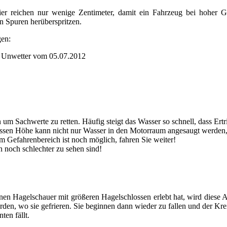
r reichen nur wenige Zentimeter, damit ein Fahrzeug bei hoher G
n Spuren herüberspritzen.
gen:
r Unwetter vom 05.07.2012
n um Sachwerte zu retten. Häufig steigt das Wasser so schnell, dass Ert
issen Höhe kann nicht nur Wasser in den Motorraum angesaugt werden
 Gefahrenbereich ist noch möglich, fahren Sie weiter!
 noch schlechter zu sehen sind!
nen Hagelschauer mit größeren Hagelschlossen erlebt hat, wird diese A
n, wo sie gefrieren. Sie beginnen dann wieder zu fallen und der Krei
ten fällt.