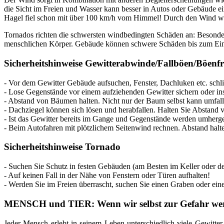
die Sicht im Freien und Wasser kann besser in Autos oder Gebäude ei
Hagel fiel schon mit über 100 km/h vom Himmel! Durch den Wind we
Tornados richten die schwersten windbedingten Schäden an: Besonder
menschlichen Körper. Gebäude können schwere Schäden bis zum Ein
Sicherheitshinweise Gewitterabwinde/Fallböen/Böenf
- Vor dem Gewitter Gebäude aufsuchen, Fenster, Dachluken etc. schl
- Lose Gegenstände vor einem aufziehenden Gewitter sichern oder i
- Abstand von Bäumen halten. Nicht nur der Baum selbst kann umfall
- Dachziegel können sich lösen und herabfallen. Halten Sie Abstand
- Ist das Gewitter bereits im Gange und Gegenstände werden umher
- Beim Autofahren mit plötzlichem Seitenwind rechnen. Abstand h
Sicherheitshinweise Tornado
- Suchen Sie Schutz in festen Gebäuden (am Besten im Keller oder de
- Auf keinen Fall in der Nähe von Fenstern oder Türen aufhalten!
- Werden Sie im Freien überrascht, suchen Sie einen Graben oder ein
MENSCH und TIER: Wenn wir selbst zur Gefahr we
Jeder Mensch erlebt in seinem Leben unterschiedlich viele Gewitte