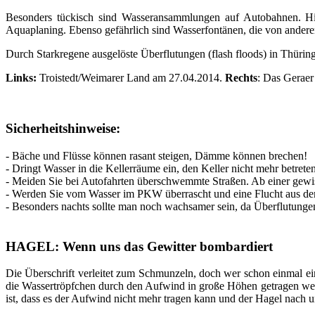
Besonders tückisch sind Wasseransammlungen auf Autobahnen. Hie
Aquaplaning. Ebenso gefährlich sind Wasserfontänen, die von andere
Durch Starkregene ausgelöste Überflutungen (flash floods) in Thürin
Links:
Troistedt/Weimarer Land am 27.04.2014.
Rechts
: Das Gerae
Sicherheitshinweise:
- Bäche und Flüsse können rasant steigen, Dämme können brechen!
- Dringt Wasser in die Kellerräume ein, den Keller nicht mehr betrete
- Meiden Sie bei Autofahrten überschwemmte Straßen. Ab einer gew
- Werden Sie vom Wasser im PKW überrascht und eine Flucht aus dem
- Besonders nachts sollte man noch wachsamer sein, da Überflutungen
HAGEL: Wenn uns das Gewitter bombardiert
Die Überschrift verleitet zum Schmunzeln, doch wer schon einmal ei
die Wassertröpfchen durch den Aufwind in große Höhen getragen werde
ist, dass es der Aufwind nicht mehr tragen kann und der Hagel nach un