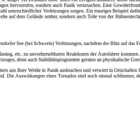
ngen hervorrufen, sondern auch Panik verursachen. Eine Gewitterfro
ielzahl unterschiedlicher Verletzungen sorgen. Ein trauriges Beispiel d
 Zelte auf dem Gelände umher, sondern auch Teile von der Bühnentech
ndorfer See (bei Schwerin) Verletzungen, nachdem der Blitz auf das Fe
aning, etc. zu unvorhersehbaren Reaktionen der Autofahrer kommen
ahrzeuges, denn auch Stabilitätsprogramme geraten an physikalische Gre
ters aus Ihrer Weide in Panik ausbrachen und verwirrt in Ortschaften 
d. Die Auswirkungen eines Tornados sind noch einmal schlimmer, de