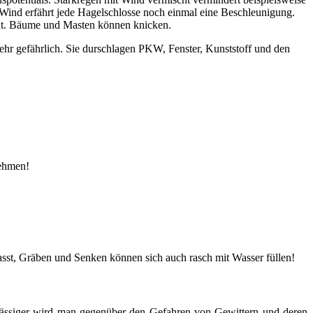
 Wind erfährt jede Hagelschlosse noch einmal eine Beschleunigung.
ht. Bäume und Masten können knicken.
hr gefährlich. Sie durschlagen PKW, Fenster, Kunststoff und den
nehmen!
asst, Gräben und Senken können sich auch rasch mit Wasser füllen!
chlässiger wird man gegenüber den Gefahren von Gewittern und deren