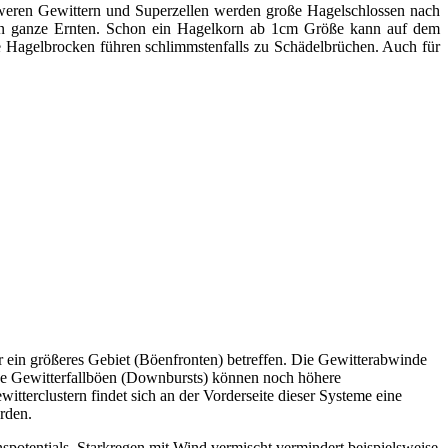
hweren Gewittern und Superzellen werden große Hagelschlossen nach
en ganze Ernten. Schon ein Hagelkorn ab 1cm Größe kann auf dem
 Hagelbrocken führen schlimmstenfalls zu Schädelbrüchen. Auch für
er ein größeres Gebiet (Böenfronten) betreffen. Die Gewitterabwinde
ade Gewitterfallböen (Downbursts) können noch höhere
terclustern findet sich an der Vorderseite dieser Systeme eine
rden.
potentials. Starkregen mit Wind vermischt vermindert beispielsweise