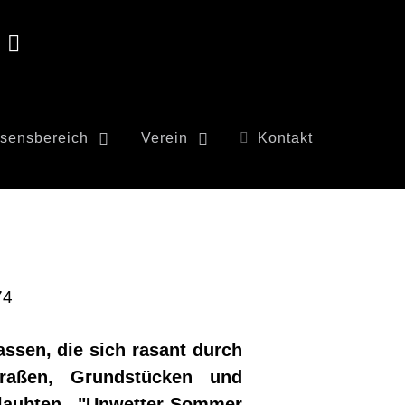
sensbereich
Verein
Kontakt
74
ssen, die sich rasant durch
traßen, Grundstücken und
aubten "Unwetter-Sommer