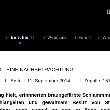
Berichte
Webcams
Forum
Wis
 - EINE NACHBETRACHTUNG
Erstellt: 11. September 2014
Zugriffe: 15
ug hielt, erinnnerten braungefärbte Schlammma
chlängelten und gewaltsam Besitz von S
haben, noch einmal an den zu Ende gegl