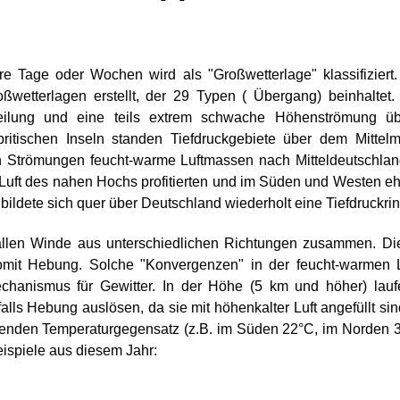
re Tage oder Wochen wird als "Großwetterlage" klassifizie
ßwetterlagen erstellt, der 29 Typen ( Übergang) beinhaltet
erteilung und eine teils extrem schwache Höhenströmung 
itischen Inseln standen Tiefdruckgebiete über dem Mittelm
n Strömungen feucht-warme Luftmassen nach Mitteldeutschland
Luft des nahen Hochs profitierten und im Süden und Westen eher
ldete sich quer über Deutschland wiederholt eine Tiefdruckri
llen Winde aus unterschiedlichen Richtungen zusammen. Di
mit Hebung. Solche "Konvergenzen" in der feucht-warmen 
anismus für Gewitter. In der Höhe (5 km und höher) laufe
alls Hebung auslösen, da sie mit höhenkalter Luft angefüllt s
ierenden Temperaturgegensatz (z.B. im Süden 22°C, im Norden 3
eispiele aus diesem Jahr: