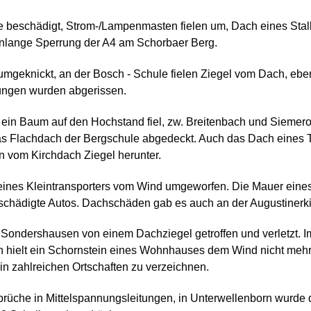
eschädigt, Strom-/Lampenmasten fielen um, Dach eines Stall
denlange Sperrung der A4 am Schorbaer Berg.
umgeknickt, an der Bosch - Schule fielen Ziegel vom Dach, eb
tungen wurden abgerissen.
ls ein Baum auf den Hochstand fiel, zw. Breitenbach und Siem
as Flachdach der Bergschule abgedeckt. Auch das Dach eines Te
n vom Kirchdach Ziegel herunter.
ines Kleintransporters vom Wind umgeworfen. Die Mauer eines
eschädigte Autos. Dachschäden gab es auch an der Augustinerki
Sondershausen von einem Dachziegel getroffen und verletzt. I
ern hielt ein Schornstein eines Wohnhauses dem Wind nicht me
n zahlreichen Ortschaften zu verzeichnen.
rüche in Mittelspannungsleitungen, in Unterwellenborn wurde