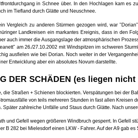
ltfrontdurchgang in Schnee über. In den Hochlagen kam es z
h im Tiefland durch Glätte und Neuschnee.
in Vergleich zu anderen Stürmen gezogen wird, war "Dorian" 
üringer Landkreisen ein markantes Ereignis, dass in den Folg
ber auch immer die Ausgangslage der atmosphärischen Prozesse
 "Jeanett" am 26./27.10.2002 mit Windspitzen im schweren Stur
chig ausfielen wie bei Dorian. Noch weiter in der Vergangenhei
iner Entwicklung aber ein absolutes Novum darstellte.
ER SCHÄDEN (es liegen nicht al
 die Straßen + Schienen blockierten. Verspätungen bei der B
tromausfälle von teils mehreren Stunden in fast allen Kreisen 
Später zahlreiche Unfälle und Staus durch Glätte. Nach unser
euth und Gefell wegen größeren Windbruch gesperrt. In Gefell st
der B 282 bei Mielesdorf einen LKW - Fahrer. Auf der A9 gab e