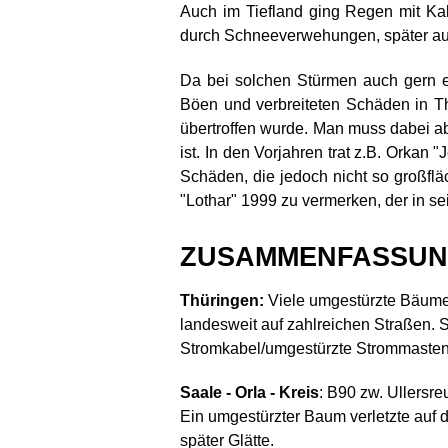
Auch im Tiefland ging Regen mit Ka
durch Schneeverwehungen, später auc
Da bei solchen Stürmen auch gern e
Böen und verbreiteten Schäden in Th
übertroffen wurde. Man muss dabei a
ist. In den Vorjahren trat z.B. Orkan
Schäden, die jedoch nicht so großflä
"Lothar" 1999 zu vermerken, der in se
ZUSAMMENFASSUNG D
Thüringen:
Viele umgestürzte Bäume,
landesweit auf zahlreichen Straßen. S
Stromkabel/umgestürzte Strommasten. 
Saale - Orla - Kreis
: B90 zw. Ullersr
Ein umgestürzter Baum verletzte auf 
später Glätte.