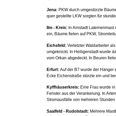
Jena
:
PKW durch umgestürzte Bäume b
quer gestellte LKW sorgten für stun
Ilm - Kreis
:
In Arnstadt Laternenmast 
ein, Bäume fielen auf PKW, Stromlei
Eichsfeld
:
Verletzter Waldarbeiter a
umgeknickt. In Heiligenstadt wurde d
vom Orkan abgedeckt. In Beuren fiele
Erfurt
:
Auf der B7 wurde der Hänger e
Ecke Eichenstraße stürzte ein und b
Kyffhäuserkreis
:
Eine Frau wurde in 
Fenster aus der Verankerung. In Art
Stromausfälle von mehreren Stunden i
Saalfeld - Rudolstadt
:
Mehrere Mastb