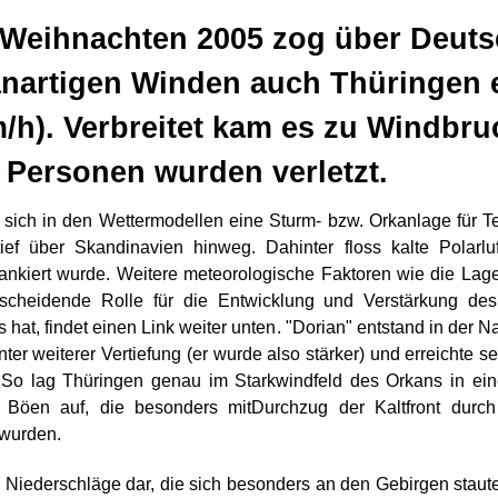
 Weihnachten 2005 zog über Deuts
anartigen Winden auch Thüringen e
m/h). Verbreitet kam es zu Windbru
Personen wurden verletzt.
ich in den Wettermodellen eine Sturm- bzw. Orkanlage für Tei
ef über Skandinavien hinweg. Dahinter floss kalte Polarl
lankiert wurde. Weitere meteorologische Faktoren wie die L
scheidende Rolle für die Entwicklung und Verstärkung des
hat, findet einen Link weiter unten.
"Dorian" entstand in der N
ter weiterer Vertiefung (er wurde also stärker) und erreichte
 So lag Thüringen genau im Starkwindfeld des Orkans in ein
n Böen auf, die besonders mit
Durchzug der Kaltfront durch
 wurden.
ie Niederschläge dar, die sich besonders an den Gebirgen staut