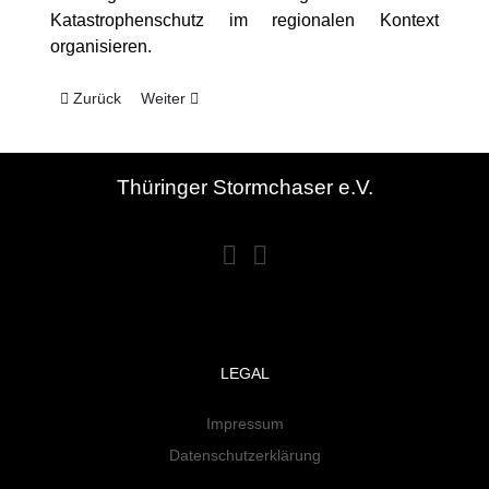
Katastrophenschutz im regionalen Kontext
organisieren.
Vorheriger Beitrag: TSC CON 2024
Nächster Beitrag: Klima-Pavillon 2022
Zurück
Weiter
Thüringer Stormchaser e.V.
LEGAL
Impressum
Datenschutzerklärung