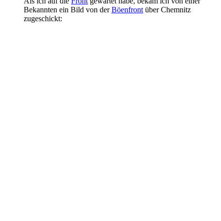
Als ich auf die
Front
gewartet habe, bekam ich von einer
Bekannten ein Bild von der
Böenfront
über Chemnitz
zugeschickt: