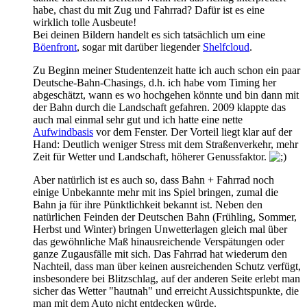
habe, chast du mit Zug und Fahrrad? Dafür ist es eine
wirklich tolle Ausbeute!
Bei deinen Bildern handelt es sich tatsächlich um eine
Böenfront
, sogar mit darüber liegender
Shelfcloud
.
Zu Beginn meiner Studentenzeit hatte ich auch schon ein paar
Deutsche-Bahn-Chasings, d.h. ich habe vom Timing her
abgeschätzt, wann es wo hochgehen könnte und bin dann mit
der Bahn durch die Landschaft gefahren. 2009 klappte das
auch mal einmal sehr gut und ich hatte eine nette
Aufwindbasis
vor dem Fenster. Der Vorteil liegt klar auf der
Hand: Deutlich weniger Stress mit dem Straßenverkehr, mehr
Zeit für Wetter und Landschaft, höherer Genussfaktor.
Aber natürlich ist es auch so, dass Bahn + Fahrrad noch
einige Unbekannte mehr mit ins Spiel bringen, zumal die
Bahn ja für ihre Pünktlichkeit bekannt ist. Neben den
natürlichen Feinden der Deutschen Bahn (Frühling, Sommer,
Herbst und Winter) bringen Unwetterlagen gleich mal über
das gewöhnliche Maß hinausreichende Verspätungen oder
ganze Zugausfälle mit sich. Das Fahrrad hat wiederum den
Nachteil, dass man über keinen ausreichenden Schutz verfügt,
insbesondere bei Blitzschlag, auf der anderen Seite erlebt man
sicher das Wetter "hautnah" und erreicht Aussichtspunkte, die
man mit dem Auto nicht entdecken würde.