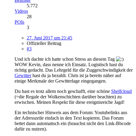
Beiträge
5.772
Videos
28
POIs
3
27. Juni 2017 um 21:45
Offizieller Beitrag
#3
Und ich dachte ich hatte schon Stress an diesem Tag
WOW Kevin, dass nenne ich Einsatz. Logistisch hast du
richtig gedacht. Das Lehrgeld für die Zuggeschwindigkeit der
Gewitter
hast du ja bezahlt. Chris ist ja bereits näher auf
einige Merkmale der Gewitterlage eingegangen.
Du hast es trotz allem noch geschafft, eine schöne
Shelfcloud
(=die Regale der Wolkenschichten darüber beachten) zu
erwischen. Meinen Respekt für diese ereignisreiche Jagd!
Ein technischer Hinweis aus dem Forum: Youtubelinks aus
der Adresszeile einfach in den Text kopieren. Das Forum
bettet dann automatisch ein (brauchst nicht den Link-Bbcode
dafür zu nutzen).