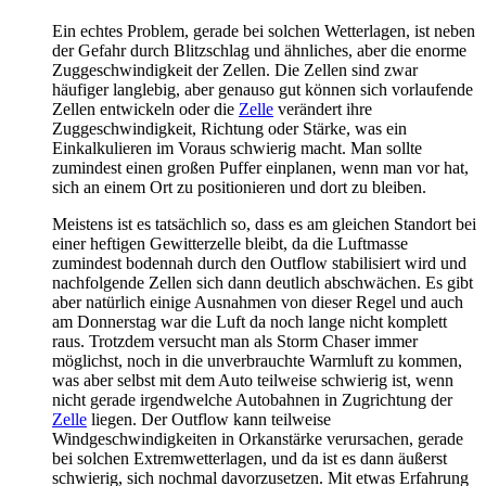
Ein echtes Problem, gerade bei solchen Wetterlagen, ist neben
der Gefahr durch Blitzschlag und ähnliches, aber die enorme
Zuggeschwindigkeit der Zellen. Die Zellen sind zwar
häufiger langlebig, aber genauso gut können sich vorlaufende
Zellen entwickeln oder die
Zelle
verändert ihre
Zuggeschwindigkeit, Richtung oder Stärke, was ein
Einkalkulieren im Voraus schwierig macht. Man sollte
zumindest einen großen Puffer einplanen, wenn man vor hat,
sich an einem Ort zu positionieren und dort zu bleiben.
Meistens ist es tatsächlich so, dass es am gleichen Standort bei
einer heftigen Gewitterzelle bleibt, da die Luftmasse
zumindest bodennah durch den Outflow stabilisiert wird und
nachfolgende Zellen sich dann deutlich abschwächen. Es gibt
aber natürlich einige Ausnahmen von dieser Regel und auch
am Donnerstag war die Luft da noch lange nicht komplett
raus. Trotzdem versucht man als Storm Chaser immer
möglichst, noch in die unverbrauchte Warmluft zu kommen,
was aber selbst mit dem Auto teilweise schwierig ist, wenn
nicht gerade irgendwelche Autobahnen in Zugrichtung der
Zelle
liegen. Der Outflow kann teilweise
Windgeschwindigkeiten in Orkanstärke verursachen, gerade
bei solchen Extremwetterlagen, und da ist es dann äußerst
schwierig, sich nochmal davorzusetzen. Mit etwas Erfahrung