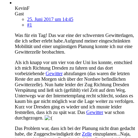
KevinF
Gast
25. Juni 2017 um 14:45
#1
Was für ein Tag! Das war eine der schwersten Gewitterlagen,
die ich selber erlebt habe.Aufgrund meiner eingeschränkten
Mobilität und einer ungünstigen Planung konnte ich nur eine
Gewitterzelle beobachten.
Als ich knapp vor um vier von der Uni los konnte, entschied
ich mich Richtung Dresden zu fahren und das dort
vorbeiziehende
Gewitter
abzufangen (das waren die letzten
Reste der am Morgen sich über der Nordsee befindlichen
Gewitterzelle). Nun hatte leider der Zug Richtung Dresden
Verspätung und ließ sich (gefühlt) viel Zeit auf dem Weg.
Unterwegs war der Internetempfang recht schlecht, sodass es
kaum bis gar nicht möglich war die Lage weiter zu verfolgen.
Kurz vor Dresden ging es wieder und ich musste leider
feststellen, dass ich zu spät war. Das
Gewitter
war schon
durchgezogen.
Das Problem war, dass ich bei der Planung nicht dran gedacht
habe, die Zuggeschwindigkeit der
Zelle
einzuplanen...Naja,