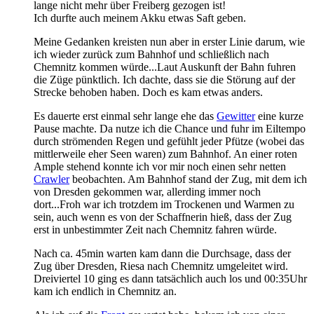
lange nicht mehr über Freiberg gezogen ist!
Ich durfte auch meinem Akku etwas Saft geben.
Meine Gedanken kreisten nun aber in erster Linie darum, wie
ich wieder zurück zum Bahnhof und schließlich nach
Chemnitz kommen würde...Laut Auskunft der Bahn fuhren
die Züge pünktlich. Ich dachte, dass sie die Störung auf der
Strecke behoben haben. Doch es kam etwas anders.
Es dauerte erst einmal sehr lange ehe das
Gewitter
eine kurze
Pause machte. Da nutze ich die Chance und fuhr im Eiltempo
durch strömenden Regen und gefühlt jeder Pfütze (wobei das
mittlerweile eher Seen waren) zum Bahnhof. An einer roten
Ample stehend konnte ich vor mir noch einen sehr netten
Crawler
beobachten. Am Bahnhof stand der Zug, mit dem ich
von Dresden gekommen war, allerding immer noch
dort...Froh war ich trotzdem im Trockenen und Warmen zu
sein, auch wenn es von der Schaffnerin hieß, dass der Zug
erst in unbestimmter Zeit nach Chemnitz fahren würde.
Nach ca. 45min warten kam dann die Durchsage, dass der
Zug über Dresden, Riesa nach Chemnitz umgeleitet wird.
Dreiviertel 10 ging es dann tatsächlich auch los und 00:35Uhr
kam ich endlich in Chemnitz an.