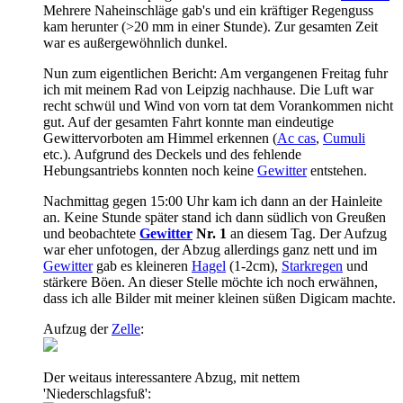
Mehrere Naheinschläge gab's und ein kräftiger Regenguss
kam herunter (>20 mm in einer Stunde). Zur gesamten Zeit
war es außergewöhnlich dunkel.
Nun zum eigentlichen Bericht: Am vergangenen Freitag fuhr
ich mit meinem Rad von Leipzig nachhause. Die Luft war
recht schwül und Wind von vorn tat dem Vorankommen nicht
gut. Auf der gesamten Fahrt konnte man eindeutige
Gewittervorboten am Himmel erkennen (
Ac cas
,
Cumuli
etc.). Aufgrund des Deckels und des fehlende
Hebungsantriebs konnten noch keine
Gewitter
entstehen.
Nachmittag gegen 15:00 Uhr kam ich dann an der Hainleite
an. Keine Stunde später stand ich dann südlich von Greußen
und beobachtete
Gewitter
Nr. 1
an diesem Tag. Der Aufzug
war eher unfotogen, der Abzug allerdings ganz nett und im
Gewitter
gab es kleineren
Hagel
(1-2cm),
Starkregen
und
stärkere Böen. An dieser Stelle möchte ich noch erwähnen,
dass ich alle Bilder mit meiner kleinen süßen Digicam machte.
Aufzug der
Zelle
:
Der weitaus interessantere Abzug, mit nettem
'Niederschlagsfuß':