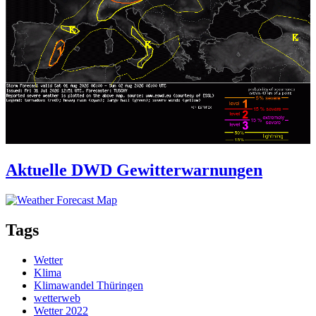
Aktuelle DWD Gewitterwarnungen
Tags
Wetter
Klima
Klimawandel Thüringen
wetterweb
Wetter 2022