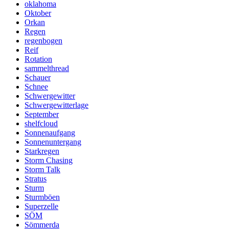
oklahoma
Oktober
Orkan
Regen
regenbogen
Reif
Rotation
sammelthread
Schauer
Schnee
Schwergewitter
Schwergewitterlage
September
shelfcloud
Sonnenaufgang
Sonnenuntergang
Starkregen
Storm Chasing
Storm Talk
Stratus
Sturm
Sturmböen
Superzelle
SÖM
Sömmerda