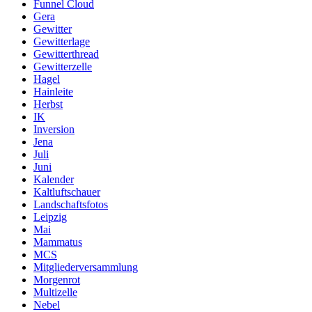
Funnel Cloud
Gera
Gewitter
Gewitterlage
Gewitterthread
Gewitterzelle
Hagel
Hainleite
Herbst
IK
Inversion
Jena
Juli
Juni
Kalender
Kaltluftschauer
Landschaftsfotos
Leipzig
Mai
Mammatus
MCS
Mitgliederversammlung
Morgenrot
Multizelle
Nebel