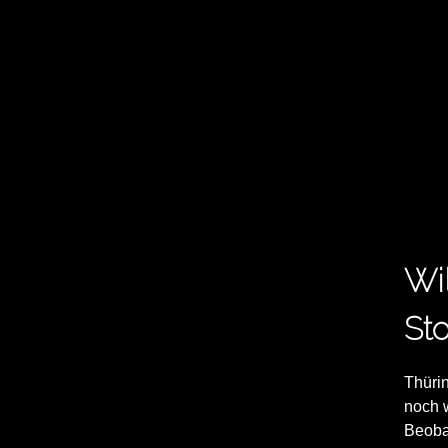
Wi
Sto
Thürin
noch 
Beoba