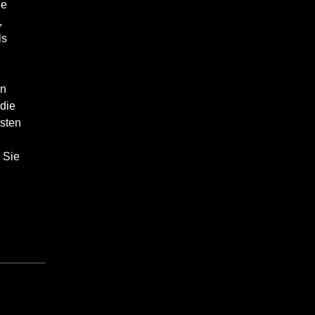
ie
,
ls
en
 die
hsten
 Sie