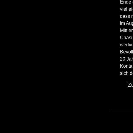
Ende 
vielle
dass m
im Au
Mittle
Chasin
wertvo
Bevölk
20 Ja
Kontak
sich 
Zu
EXTREMWETTER LIVE