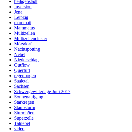
heiligenstadt
Inversion
Jena
Leipzig
mammati
Mammatus
Multizellen
Multizellencluster
Mörsdorf
Nachtspotting
Nebel
Niederschlag
Outflow
Querfurt
regenbogen
Saaletal
Sachsen
Schwergewitterlage Juni 2017
Sonnenaufgang
Starkregen
Staubsturm
Sturmböen
Superzelle
Talnebel
video