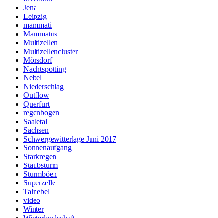
Jena
Leipzig
mammati
Mammatus
Multizellen
Multizellencluster
Mörsdorf
Nachtspotting
Nebel
Niederschlag
Outflow
Querfurt
regenbogen
Saaletal
Sachsen
Schwergewitterlage Juni 2017
Sonnenaufgang
Starkregen
Staubsturm
Sturmböen
Superzelle
Talnebel
video
Winter
Winterlandschaft