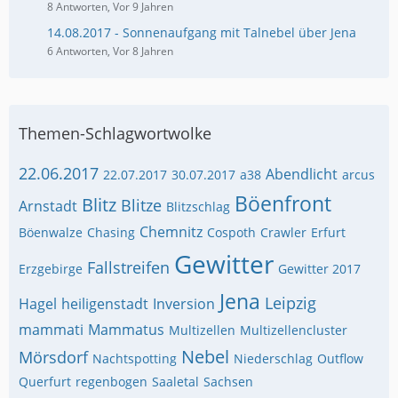
8 Antworten, Vor 9 Jahren
14.08.2017 - Sonnenaufgang mit Talnebel über Jena
6 Antworten, Vor 8 Jahren
Themen-Schlagwortwolke
22.06.2017
Abendlicht
22.07.2017
30.07.2017
a38
arcus
Böenfront
Blitz
Blitze
Arnstadt
Blitzschlag
Chemnitz
Böenwalze
Chasing
Cospoth
Crawler
Erfurt
Gewitter
Fallstreifen
Erzgebirge
Gewitter 2017
Jena
Leipzig
Hagel
heiligenstadt
Inversion
mammati
Mammatus
Multizellen
Multizellencluster
Nebel
Mörsdorf
Nachtspotting
Niederschlag
Outflow
Querfurt
regenbogen
Saaletal
Sachsen