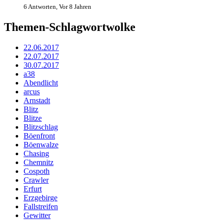
6 Antworten, Vor 8 Jahren
Themen-Schlagwortwolke
22.06.2017
22.07.2017
30.07.2017
a38
Abendlicht
arcus
Arnstadt
Blitz
Blitze
Blitzschlag
Böenfront
Böenwalze
Chasing
Chemnitz
Cospoth
Crawler
Erfurt
Erzgebirge
Fallstreifen
Gewitter