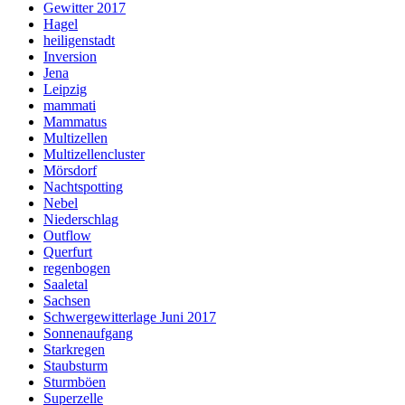
Gewitter 2017
Hagel
heiligenstadt
Inversion
Jena
Leipzig
mammati
Mammatus
Multizellen
Multizellencluster
Mörsdorf
Nachtspotting
Nebel
Niederschlag
Outflow
Querfurt
regenbogen
Saaletal
Sachsen
Schwergewitterlage Juni 2017
Sonnenaufgang
Starkregen
Staubsturm
Sturmböen
Superzelle