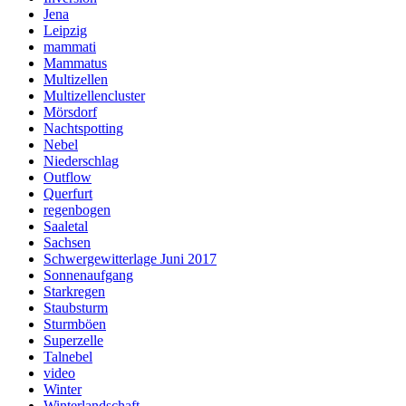
Jena
Leipzig
mammati
Mammatus
Multizellen
Multizellencluster
Mörsdorf
Nachtspotting
Nebel
Niederschlag
Outflow
Querfurt
regenbogen
Saaletal
Sachsen
Schwergewitterlage Juni 2017
Sonnenaufgang
Starkregen
Staubsturm
Sturmböen
Superzelle
Talnebel
video
Winter
Winterlandschaft