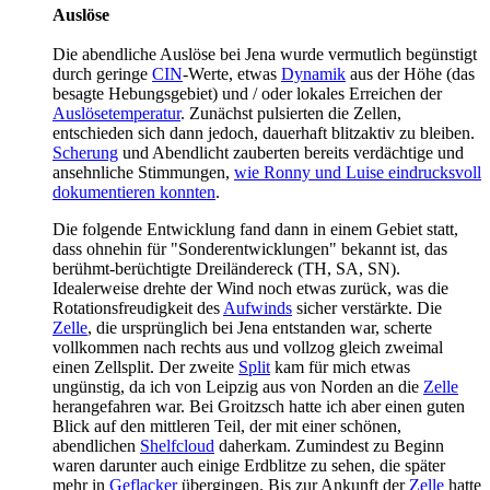
Auslöse
Die abendliche Auslöse bei Jena wurde vermutlich begünstigt
durch geringe
CIN
-Werte, etwas
Dynamik
aus der Höhe (das
besagte Hebungsgebiet) und / oder lokales Erreichen der
Auslösetemperatur
. Zunächst pulsierten die Zellen,
entschieden sich dann jedoch, dauerhaft blitzaktiv zu bleiben.
Scherung
und Abendlicht zauberten bereits verdächtige und
ansehnliche Stimmungen,
wie Ronny und Luise eindrucksvoll
dokumentieren konnten
.
Die folgende Entwicklung fand dann in einem Gebiet statt,
dass ohnehin für "Sonderentwicklungen" bekannt ist, das
berühmt-berüchtigte Dreiländereck (TH, SA, SN).
Idealerweise drehte der Wind noch etwas zurück, was die
Rotationsfreudigkeit des
Aufwinds
sicher verstärkte. Die
Zelle
, die ursprünglich bei Jena entstanden war, scherte
vollkommen nach rechts aus und vollzog gleich zweimal
einen Zellsplit. Der zweite
Split
kam für mich etwas
ungünstig, da ich von Leipzig aus von Norden an die
Zelle
herangefahren war. Bei Groitzsch hatte ich aber einen guten
Blick auf den mittleren Teil, der mit einer schönen,
abendlichen
Shelfcloud
daherkam. Zumindest zu Beginn
waren darunter auch einige Erdblitze zu sehen, die später
mehr in
Geflacker
übergingen. Bis zur Ankunft der
Zelle
hatte