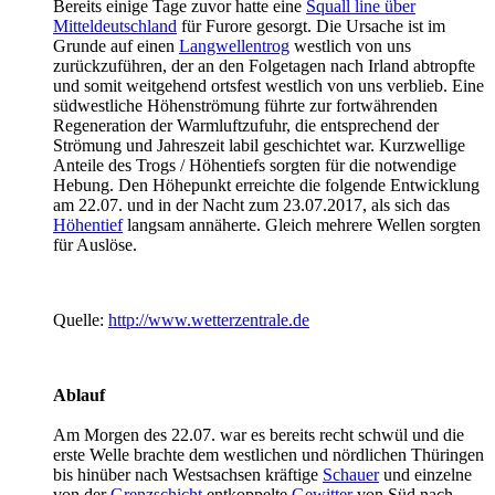
Bereits einige Tage zuvor hatte eine
Squall line über
Mitteldeutschland
für Furore gesorgt. Die Ursache ist im
Grunde auf einen
Langwellentrog
westlich von uns
zurückzuführen, der an den Folgetagen nach Irland abtropfte
und somit weitgehend ortsfest westlich von uns verblieb. Eine
südwestliche Höhenströmung führte zur fortwährenden
Regeneration der Warmluftzufuhr, die entsprechend der
Strömung und Jahreszeit labil geschichtet war. Kurzwellige
Anteile des Trogs / Höhentiefs sorgten für die notwendige
Hebung. Den Höhepunkt erreichte die folgende Entwicklung
am 22.07. und in der Nacht zum 23.07.2017, als sich das
Höhentief
langsam annäherte. Gleich mehrere Wellen sorgten
für Auslöse.
Quelle:
http://www.wetterzentrale.de
Ablauf
Am Morgen des 22.07. war es bereits recht schwül und die
erste Welle brachte dem westlichen und nördlichen Thüringen
bis hinüber nach Westsachsen kräftige
Schauer
und einzelne
von der
Grenzschicht
entkoppelte
Gewitter
von Süd nach