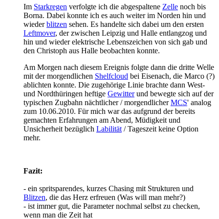
Im
Starkregen
verfolgte ich die abgespaltene
Zelle
noch bis
Borna. Dabei konnte ich es auch weiter im Norden hin und
wieder
blitzen
sehen. Es handelte sich dabei um den ersten
Leftmover
, der zwischen Leipzig und Halle entlangzog und
hin und wieder elektrische Lebenszeichen von sich gab und
den Christoph aus Halle beobachten konnte.
Am Morgen nach diesem Ereignis folgte dann die dritte Welle
mit der morgendlichen
Shelfcloud
bei Eisenach, die Marco (?)
ablichten konnte. Die zugehörige Linie brachte dann West-
und Nordthüringen heftige
Gewitter
und bewegte sich auf der
typischen Zugbahn nächtlicher / morgendlicher
MCS
' analog
zum 10.06.2010. Für mich war das aufgrund der bereits
gemachten Erfahrungen am Abend, Müdigkeit und
Unsicherheit bezüglich
Labilität
/ Tageszeit keine Option
mehr.
Fazit:
- ein spritsparendes, kurzes Chasing mit Strukturen und
Blitzen
, die das Herz erfreuen (Was will man mehr?)
- ist immer gut, die Parameter nochmal selbst zu checken,
wenn man die Zeit hat