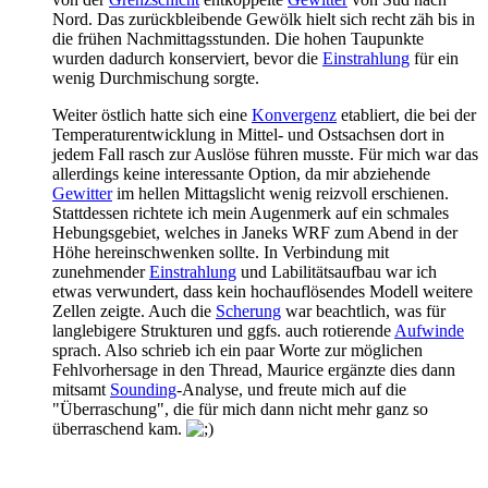
Nord. Das zurückbleibende Gewölk hielt sich recht zäh bis in
die frühen Nachmittagsstunden. Die hohen Taupunkte
wurden dadurch konserviert, bevor die
Einstrahlung
für ein
wenig Durchmischung sorgte.
Weiter östlich hatte sich eine
Konvergenz
etabliert, die bei der
Temperaturentwicklung in Mittel- und Ostsachsen dort in
jedem Fall rasch zur Auslöse führen musste. Für mich war das
allerdings keine interessante Option, da mir abziehende
Gewitter
im hellen Mittagslicht wenig reizvoll erschienen.
Stattdessen richtete ich mein Augenmerk auf ein schmales
Hebungsgebiet, welches in Janeks WRF zum Abend in der
Höhe hereinschwenken sollte. In Verbindung mit
zunehmender
Einstrahlung
und Labilitätsaufbau war ich
etwas verwundert, dass kein hochauflösendes Modell weitere
Zellen zeigte. Auch die
Scherung
war beachtlich, was für
langlebigere Strukturen und ggfs. auch rotierende
Aufwinde
sprach. Also schrieb ich ein paar Worte zur möglichen
Fehlvorhersage in den Thread, Maurice ergänzte dies dann
mitsamt
Sounding
-Analyse, und freute mich auf die
"Überraschung", die für mich dann nicht mehr ganz so
überraschend kam.