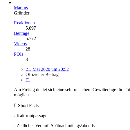
Markus
Gründer
Reaktionen
5.897
Beiträge
5.772
Videos
28
POIs
3
21. Mai 2020 um 20:52
Offizieller Beitrag
#1
Am Freitag deutet sich eine sehr unsichere Gewitterlage für 
möglich.

Short Facts
- Kaltfrontpassage
- Zeitlicher Verlauf: Spätnachmittags/abends