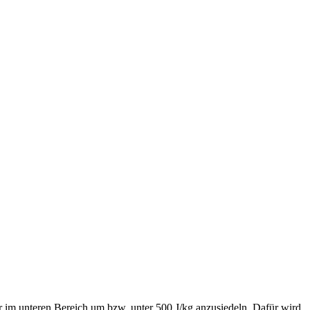
r im unteren Bereich um bzw. unter 500 J/kg anzusiedeln. Dafür wird