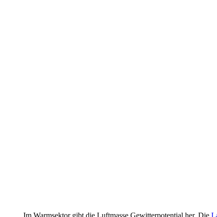
Im Warmsektor gibt die Luftmasse Gewitterpotential her. Die
La