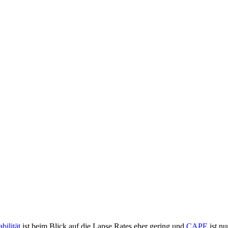
bilität
ist beim Blick auf die Lapse Rates eher gering und
CAPE
ist nu