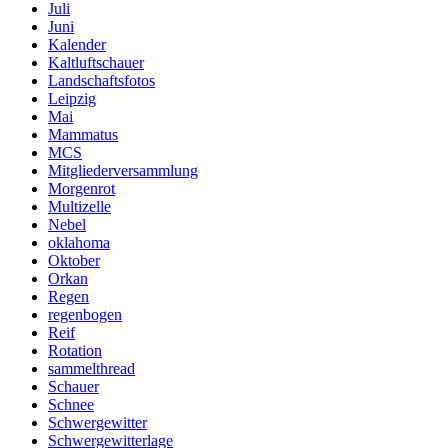
Juli
Juni
Kalender
Kaltluftschauer
Landschaftsfotos
Leipzig
Mai
Mammatus
MCS
Mitgliederversammlung
Morgenrot
Multizelle
Nebel
oklahoma
Oktober
Orkan
Regen
regenbogen
Reif
Rotation
sammelthread
Schauer
Schnee
Schwergewitter
Schwergewitterlage