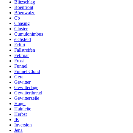
Blitzschlag
Böenfront
Böenwalze
Cb
Chasing
Cluster
Cumulonimbus
eichsfeld
Erfurt
Fallstreifen
Februar
Frost
Funnel
Funnel Cloud
Gera
Gewitter
Gewitterlage
Gewitterthread
Gewitterzelle
Hagel
Hainleite
Herbst
IK
Inversion
Jena