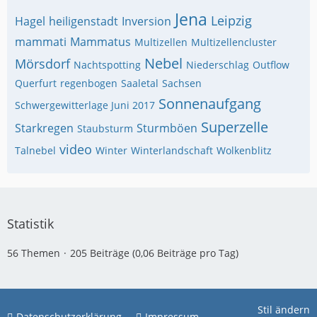
Jena
Leipzig
Hagel
heiligenstadt
Inversion
mammati
Mammatus
Multizellen
Multizellencluster
Nebel
Mörsdorf
Nachtspotting
Niederschlag
Outflow
Querfurt
regenbogen
Saaletal
Sachsen
Sonnenaufgang
Schwergewitterlage Juni 2017
Superzelle
Starkregen
Sturmböen
Staubsturm
video
Talnebel
Winter
Winterlandschaft
Wolkenblitz
Statistik
56 Themen
205 Beiträge (0,06 Beiträge pro Tag)
Stil ändern
Datenschutzerklärung
Impressum