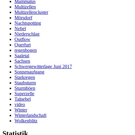
Mammatus
Multizellen
Multizellencluster
Mörsdorf
Nachtspotting
Nebel
Niederschlag
Outflow
Querfurt
regenbogen
Saaletal
Sachsen
Schwergewitterlage Juni 2017
Sonnenaufgang
Starkregen
Staubsturm
Sturmböen
Superzelle
Talnebel
video
Winter
Winterlandschaft
Wolkenblitz
Statistik