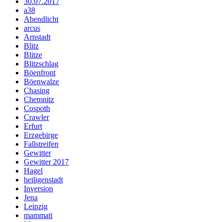
30.07.2017
a38
Abendlicht
arcus
Arnstadt
Blitz
Blitze
Blitzschlag
Böenfront
Böenwalze
Chasing
Chemnitz
Cospoth
Crawler
Erfurt
Erzgebirge
Fallstreifen
Gewitter
Gewitter 2017
Hagel
heiligenstadt
Inversion
Jena
Leipzig
mammati