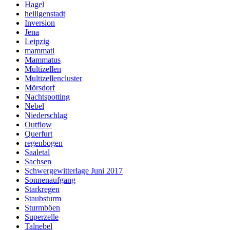
Hagel
heiligenstadt
Inversion
Jena
Leipzig
mammati
Mammatus
Multizellen
Multizellencluster
Mörsdorf
Nachtspotting
Nebel
Niederschlag
Outflow
Querfurt
regenbogen
Saaletal
Sachsen
Schwergewitterlage Juni 2017
Sonnenaufgang
Starkregen
Staubsturm
Sturmböen
Superzelle
Talnebel