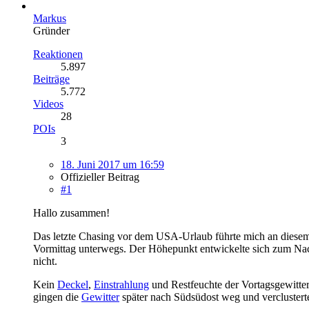
Markus
Gründer
Reaktionen
5.897
Beiträge
5.772
Videos
28
POIs
3
18. Juni 2017 um 16:59
Offizieller Beitrag
#1
Hallo zusammen!
Das letzte Chasing vor dem USA-Urlaub führte mich an diesem 
Vormittag unterwegs. Der Höhepunkt entwickelte sich zum Nach
nicht.
Kein
Deckel
,
Einstrahlung
und Restfeuchte der Vortagsgewitter
gingen die
Gewitter
später nach Südsüdost weg und verclustert